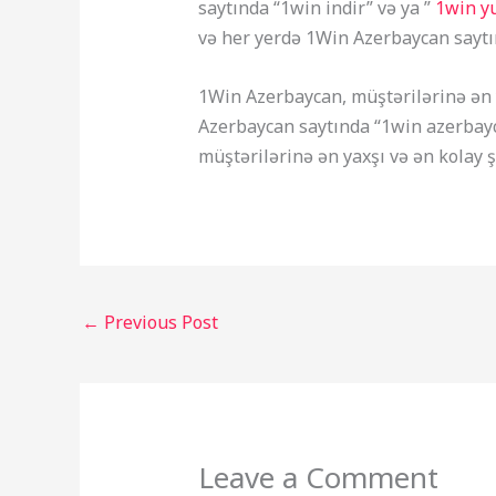
saytında “1win indir” və ya ”
1win y
və her yerdə 1Win Azerbaycan saytı
1Win Azerbaycan, müştərilərinə ən 
Azerbaycan saytında “1win azerbayc
müştərilərinə ən yaxşı və ən kolay ş
←
Previous Post
Leave a Comment