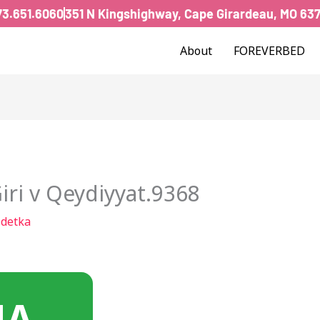
73.651.6060
351 N Kingshighway, Cape Girardeau, MO 637
About
FOREVERBED
ri v Qeydiyyat.9368
idetka
NA