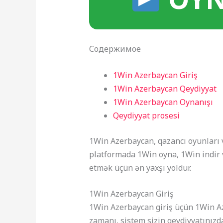
Содержимое
1Win Azerbaycan Giriş
1Win Azerbaycan Qeydiyyat
1Win Azerbaycan Oynanışı
Qeydiyyat prosesi
1Win Azerbaycan, qazancı oyunları v
platformada 1Win oyna, 1Win indir v
etmək üçün ən yaxşı yoldur.
1Win Azerbaycan Giriş
1Win Azerbaycan giriş üçün 1Win Az
zamanı, sistem sizin qeydiyyatınızda