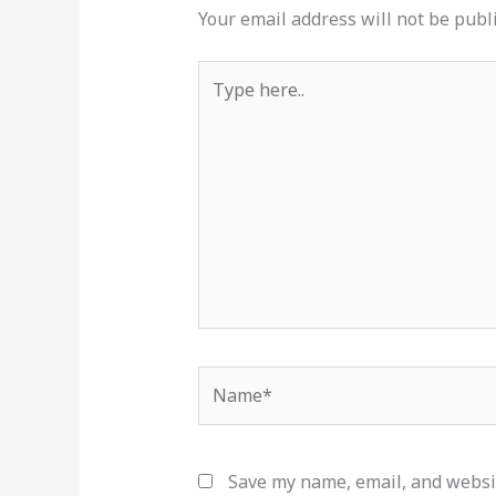
Your email address will not be publ
Type
here..
Name*
Save my name, email, and websit