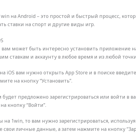
win на Android – это простой и быстрый процесс, кото
ь ставки на спорт и другие виды игр.
OS
о вам может быть интересно установить приложение на 
им ставкам и аккаунту в любое время и из любой точки
а iOS вам нужно открыть App Store и в поиске введите 
ите на кнопку “Установить”.
 будет предложено зарегистрироваться или войти в ва
 на кнопку “Войти”.
 на 1win, то вам нужно зарегистрироваться, использу
е свои личные данные, а затем нажмите на кнопку “Зар