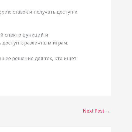
рию ставок и получать доступ к
ий спектр функций и
ь доступ к различным играм.
учшее решение для тех, кто ищет
Next Post
→