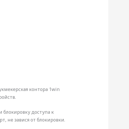
укмекерская контора 1win
ройств.
и блокировку доступа к
т, не завися от блокировки.