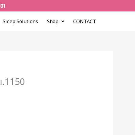
01
Sleep Solutions
Shop
CONTACT
ы.1150