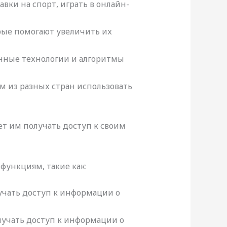
вки на спорт, играть в онлайн-
орые помогают увеличить их
енные технологии и алгоритмы
м из разных стран использовать
ет им получать доступ к своим
функциям, такие как:
учать доступ к информации о
лучать доступ к информации о