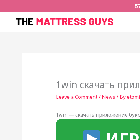
Skip
5
to
THE
MATTRESS GUYS
content
1win скачать при
Leave a Comment
/
News
/ By
etom
1win — скачать приложение бук
ИГР