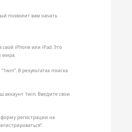
рый позволит вам начать
свой iPhone или iPad. Это
 мира.
“1win”. В результатах поиска
ш аккаунт 1win. Введите свои
я форму регистрации на
егистрироваться”.