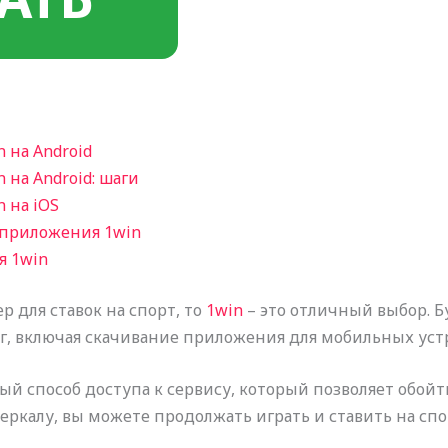
 на Android
 на Android: шаги
 на iOS
приложения 1win
 1win
 для ставок на спорт, то
1win
– это отличный выбор. Б
г, включая скачивание приложения для мобильных уст
ый способ доступа к сервису, который позволяет обойт
еркалу, вы можете продолжать играть и ставить на спор