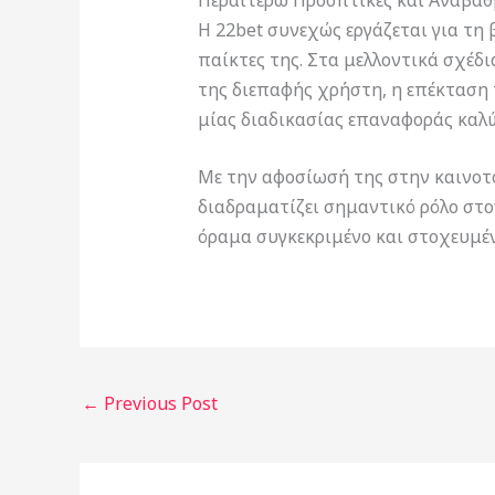
Η 22bet συνεχώς εργάζεται για τη
παίκτες της. Στα μελλοντικά σχέδ
της διεπαφής χρήστη, η επέκταση
μίας διαδικασίας επαναφοράς καλύ
Με την αφοσίωσή της στην καινοτο
διαδραματίζει σημαντικό ρόλο στο
όραμα συγκεκριμένο και στοχευμένο
←
Previous Post