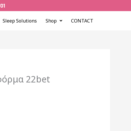
01
Sleep Solutions
Shop
CONTACT
φόρμα 22bet