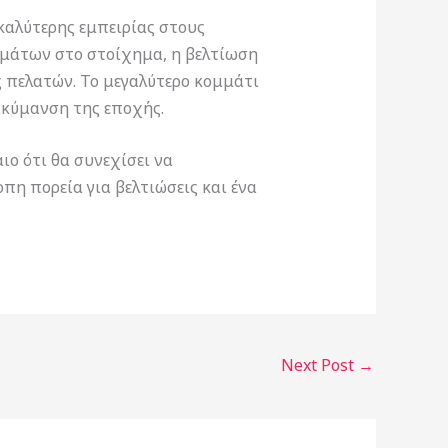
καλύτερης εμπειρίας στους
ημάτων στο στοίχημα, η βελτίωση
 πελατών. Το μεγαλύτερο κομμάτι
ακύμανση της εποχής.
ιο ότι θα συνεχίσει να
πη πορεία για βελτιώσεις και ένα
Next Post
→