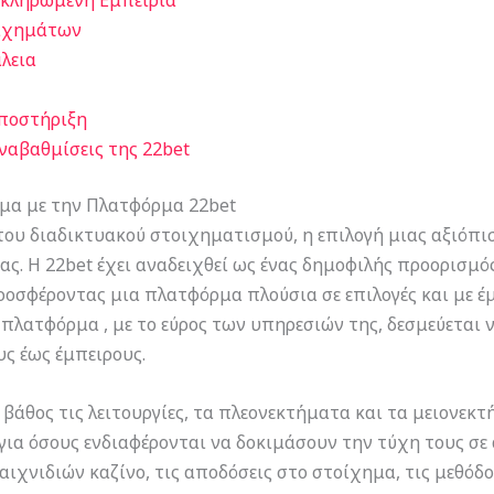
οκληρωμένη Εμπειρία
οιχημάτων
λεια
ποστήριξη
ναβαθμίσεις της 22bet
ημα με την Πλατφόρμα 22bet
του διαδικτυακού στοιχηματισμού, η επιλογή μιας αξιόπι
. Η 22bet έχει αναδειχθεί ως ένας δημοφιλής προορισμός 
οσφέροντας μια πλατφόρμα πλούσια σε επιλογές και με έ
πλατφόρμα , με το εύρος των υπηρεσιών της, δεσμεύεται 
ς έως έμπειρους.
 βάθος τις λειτουργίες, τα πλεονεκτήματα και τα μειονεκ
για όσους ενδιαφέρονται να δοκιμάσουν την τύχη τους σε
αιχνιδιών καζίνο, τις αποδόσεις στο στοίχημα, τις μεθό