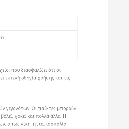
ότ
είο, που διασφαλίζει ότι οι
ει εκτενή οδηγία χρήσης και τις
κών γεγονότων. Οι παίκτες μπορούν
όλεϊ, χόκεϊ και πολλά άλλα. Η
ν, όπως νίκη, ήττα, ισοπαλία,