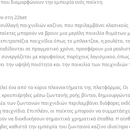
 που διαμορφώνουν την εμπειρία ενός παίκτη.
ο στη 22bet
 συλλογή παιχνιδιών καζίνο, που περιλαμβάνει κλασικούς
 παίκτες μπορούν να βρουν μια μεγάλη ποικιλία θυμάτων μ
επιτραπέζια παιχνίδια όπως το μπλακτζακ, η ρουλέτα, το
ταδίδονται σε πραγματικό χρόνο, προσφέρουν μια ρεαλισ
t συνεργάζεται με κορυφαίους παρόχους λογισμικού, όπως 
σει την υψηλή ποιότητα και την ποικιλία των παιχνιδιών 
ελεί ένα από τα κύρια πλεονεκτήματα της πλατφόρμας. Οι
 κρουπιέρηδες μέσω ζωντανής ροής βίντεο, δημιουργώντ
ιλία των ζωντανών παιχνιδιών περιλαμβάνει διάφορες εκδό
 παιχνίδια. Επιπλέον, οι παίκτες μπορούν να συμμετάσχ
ούν να διεκδικήσουν σημαντικά χρηματικά έπαθλα. Η αίσθ
δες καθιστά την εμπειρία του ζωντανού καζίνο ιδιαίτερα 