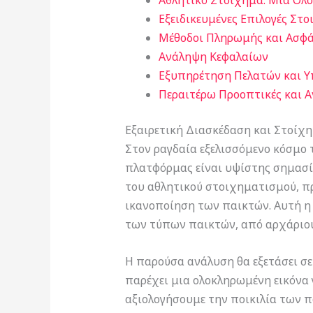
Αθλητικό Στοίχημα: Μια Ολ
Εξειδικευμένες Επιλογές Στ
Μέθοδοι Πληρωμής και Ασφά
Ανάληψη Κεφαλαίων
Εξυπηρέτηση Πελατών και Υ
Περαιτέρω Προοπτικές και Α
Εξαιρετική Διασκέδαση και Στοίχ
Στον ραγδαία εξελισσόμενο κόσμο 
πλατφόρμας είναι υψίστης σημασίας
του αθλητικού στοιχηματισμού, πρ
ικανοποίηση των παικτών. Αυτή η 
των τύπων παικτών, από αρχάριου
Η παρούσα ανάλυση θα εξετάσει σε
παρέχει μια ολοκληρωμένη εικόνα 
αξιολογήσουμε την ποικιλία των π