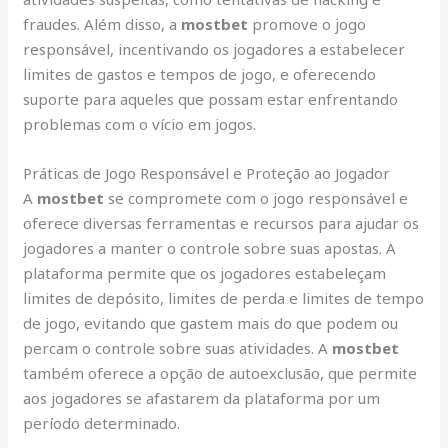
fraudes. Além disso, a
mostbet
promove o jogo
responsável, incentivando os jogadores a estabelecer
limites de gastos e tempos de jogo, e oferecendo
suporte para aqueles que possam estar enfrentando
problemas com o vício em jogos.
Práticas de Jogo Responsável e Proteção ao Jogador
A
mostbet
se compromete com o jogo responsável e
oferece diversas ferramentas e recursos para ajudar os
jogadores a manter o controle sobre suas apostas. A
plataforma permite que os jogadores estabeleçam
limites de depósito, limites de perda e limites de tempo
de jogo, evitando que gastem mais do que podem ou
percam o controle sobre suas atividades. A
mostbet
também oferece a opção de autoexclusão, que permite
aos jogadores se afastarem da plataforma por um
período determinado.