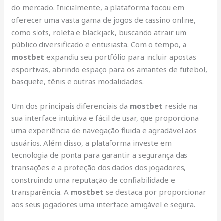
do mercado. Inicialmente, a plataforma focou em
oferecer uma vasta gama de jogos de cassino online,
como slots, roleta e blackjack, buscando atrair um
público diversificado e entusiasta. Com o tempo, a
mostbet
expandiu seu portfólio para incluir apostas
esportivas, abrindo espaço para os amantes de futebol,
basquete, tênis e outras modalidades.
Um dos principais diferenciais da
mostbet
reside na
sua interface intuitiva e fácil de usar, que proporciona
uma experiência de navegação fluida e agradável aos
usuários. Além disso, a plataforma investe em
tecnologia de ponta para garantir a segurança das
transações e a proteção dos dados dos jogadores,
construindo uma reputação de confiabilidade e
transparência. A
mostbet
se destaca por proporcionar
aos seus jogadores uma interface amigável e segura.