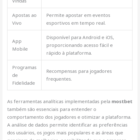
Vindas
Apostas ao
Permite apostar em eventos
Vivo
esportivos em tempo real.
Disponível para Android e iOS,
App
proporcionando acesso fácil e
Mobile
rápido à plataforma.
Programas
Recompensas para jogadores
de
frequentes.
Fidelidade
As ferramentas analíticas implementadas pela
mostbet
também são essenciais para entender o
comportamento dos jogadores e otimizar a plataforma.
A análise de dados permite identificar as preferências
dos usuários, os jogos mais populares e as áreas que