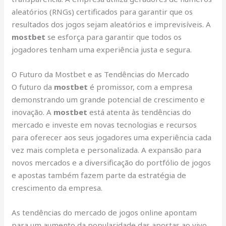
aleatórios (RNGs) certificados para garantir que os
resultados dos jogos sejam aleatórios e imprevisíveis. A
mostbet
se esforça para garantir que todos os
jogadores tenham uma experiência justa e segura.
O Futuro da Mostbet e as Tendências do Mercado
O futuro da
mostbet
é promissor, com a empresa
demonstrando um grande potencial de crescimento e
inovação. A
mostbet
está atenta às tendências do
mercado e investe em novas tecnologias e recursos
para oferecer aos seus jogadores uma experiência cada
vez mais completa e personalizada. A expansão para
novos mercados e a diversificação do portfólio de jogos
e apostas também fazem parte da estratégia de
crescimento da empresa.
As tendências do mercado de jogos online apontam
para um aumento da popularidade das apostas ao vivo,