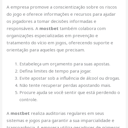
A empresa promove a conscientização sobre os riscos
do jogo e oferece informações e recursos para ajudar
os jogadores a tomar decisões informadas e
responsáveis. A
mostbet
também colabora com
organizações especializadas em prevenção e
tratamento do vício em jogos, oferecendo suporte e
orientação para aqueles que precisam.
Estabeleça um orçamento para suas apostas.
Defina limites de tempo para jogar.
Evite apostar sob a influência de álcool ou drogas.
Não tente recuperar perdas apostando mais.
Procure ajuda se você sentir que está perdendo o
controle.
A
mostbet
realiza auditorias regulares em seus
sistemas e jogos para garantir a sua imparcialidade e
transparência. A empresa utiliza geradores de números