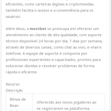
eficientes, como carteiras digitais e criptomoedas,
também facilita o acesso e a conveniência para os
usuários.
Além disso, a
mostbet
se preocupa em oferecer um
atendimento ao cliente de alta qualidade, com suporte
técnico disponível 24 horas por dia, 7 dias por semana,
através de diversos canais, como chat ao vivo, e-mail e
telefone. A equipe de suporte é composta por
profissionais experientes e capacitados, prontos para
solucionar dúvidas e resolver problemas de forma
rápida e eficiente.
Recurso
Descrição
Bônus de
Oferecido aos novos jogadores ao
Boas-
se registrarem na plataforma.