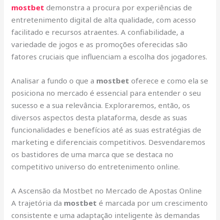
mostbet
demonstra a procura por experiências de
entretenimento digital de alta qualidade, com acesso
facilitado e recursos atraentes. A confiabilidade, a
variedade de jogos e as promoções oferecidas são
fatores cruciais que influenciam a escolha dos jogadores.
Analisar a fundo o que a
mostbet
oferece e como ela se
posiciona no mercado é essencial para entender o seu
sucesso e a sua relevância. Exploraremos, então, os
diversos aspectos desta plataforma, desde as suas
funcionalidades e benefícios até as suas estratégias de
marketing e diferenciais competitivos. Desvendaremos
os bastidores de uma marca que se destaca no
competitivo universo do entretenimento online.
A Ascensão da Mostbet no Mercado de Apostas Online
A trajetória da
mostbet
é marcada por um crescimento
consistente e uma adaptação inteligente às demandas