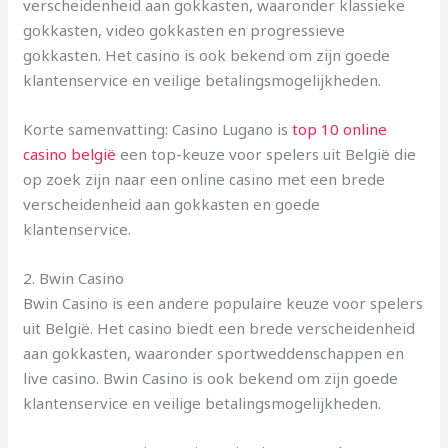
verscheidenheid aan gokkasten, waaronder klassieke
gokkasten, video gokkasten en progressieve
gokkasten. Het casino is ook bekend om zijn goede
klantenservice en veilige betalingsmogelijkheden.
Korte samenvatting: Casino Lugano is
top 10 online
casino belgië
een top-keuze voor spelers uit België die
op zoek zijn naar een online casino met een brede
verscheidenheid aan gokkasten en goede
klantenservice.
2. Bwin Casino
Bwin Casino is een andere populaire keuze voor spelers
uit België. Het casino biedt een brede verscheidenheid
aan gokkasten, waaronder sportweddenschappen en
live casino. Bwin Casino is ook bekend om zijn goede
klantenservice en veilige betalingsmogelijkheden.