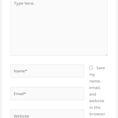
here..
Name*
Save
my
name,
email,
Email*
and
website
in this
Website
browser