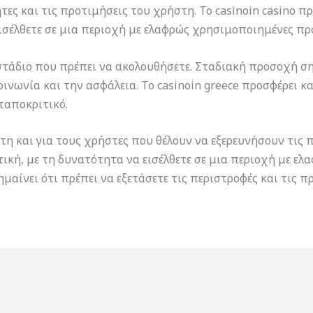
τες και τις προτιμήσεις του χρήστη. Το casinoin casino πρ
εισέλθετε σε μια περιοχή με ελαφρώς χρησιμοποιημένες πρ
ό στάδιο που πρέπει να ακολουθήσετε. Σταδιακή προσοχή ση
ινωνία και την ασφάλεια. Το casinoin greece προσφέρει κα
νταποκριτικό.
 και για τους χρήστες που θέλουν να εξερευνήσουν τις πε
τική, με τη δυνατότητα να εισέλθετε σε μια περιοχή με ε
αίνει ότι πρέπει να εξετάσετε τις περιστροφές και τις π