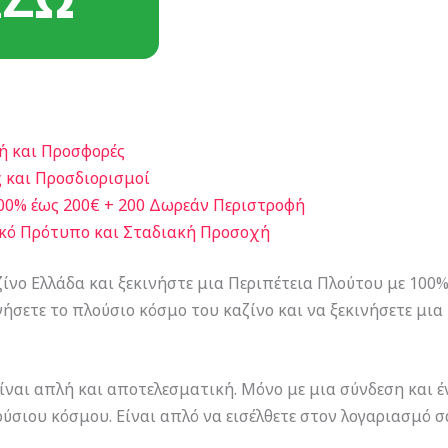
γή και Προσφορές
ς και Προσδιορισμοί
00% έως 200€ + 200 Δωρεάν Περιστροφή
ικό Πρότυπο και Σταδιακή Προσοχή
ζίνο Ελλάδα και ξεκινήστε μια Περιπέτεια Πλούτου με 100
νήσετε το πλούσιο κόσμο του καζίνο και να ξεκινήσετε μια
είναι απλή και αποτελεσματική. Μόνο με μια σύνδεση και 
ούσιου κόσμου. Είναι απλό να εισέλθετε στον λογαριασμό 