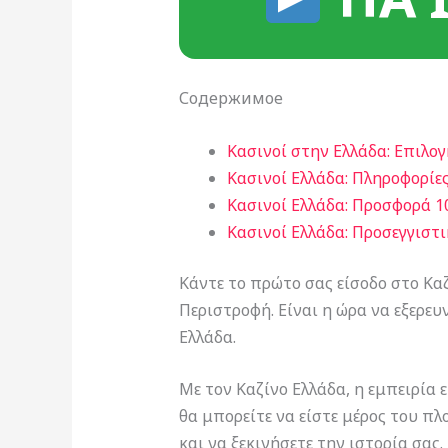
Содержимое
Κασινοί στην Ελλάδα: Επιλο
Κασινοί Ελλάδα: Πληροφορίε
Κασινοί Ελλάδα: Προσφορά 1
Κασινοί Ελλάδα: Προσεγγιστ
Κάντε το πρώτο σας είσοδο στο Κα
Περιστροφή. Είναι η ώρα να εξερευ
Ελλάδα.
Με τον Καζίνο Ελλάδα, η εμπειρία 
θα μπορείτε να είστε μέρος του πλ
και να ξεκινήσετε την ιστορία σας.