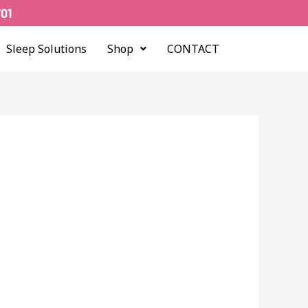
01
Sleep Solutions
Shop
CONTACT