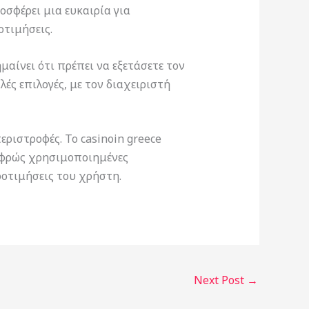
οσφέρει μια ευκαιρία για
οτιμήσεις.
μαίνει ότι πρέπει να εξετάσετε τον
λές επιλογές, με τον διαχειριστή
ριστροφές. Το casinoin greece
λαφρώς χρησιμοποιημένες
ροτιμήσεις του χρήστη.
Next Post
→