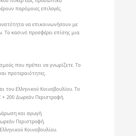
ιακού πόκερ έως προσωπικά
φέρουν παρόμοιες επιλογές.
 δυνατότητα να επικοινωνήσουν με
. Το κασινό προσφέρει επίσης μια
σμούς που πρέπει να γνωρίζετε. Το
και προτεραιότητες.
ι του Ελληνικού Κοινοβουλίου. Το
€ + 200 Δωρεάν Περιστροφή.
αλάρωση και αγωγή.
Δωρεάν Περιστροφή.
Ελληνικού Κοινοβουλίου.