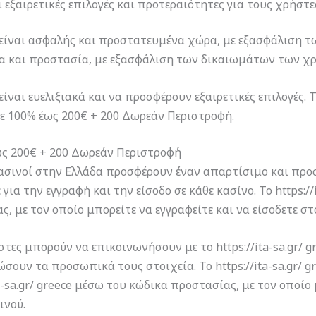
 εξαιρετικές επιλογές και προτεραιότητες για τους χρήστε
 είναι ασφαλής και προστατευμένα χώρα, με εξασφάλιση 
ια και προστασία, με εξασφάλιση των δικαιωμάτων των χ
ίναι ευελιξιακά και να προσφέρουν εξαιρετικές επιλογές. 
 με 100% έως 200€ + 200 Δωρεάν Περιστροφή.
ως 200€ + 200 Δωρεάν Περιστροφή
κασινοί στην Ελλάδα προσφέρουν έναν απαρτίσιμο και προ
ια την εγγραφή και την είσοδο σε κάθε κασίνο. Το https://
με τον οποίο μπορείτε να εγγραφείτε και να είσοδετε στο h
τες μπορούν να επικοινωνήσουν με το https://ita-sa.gr/ gr
ώσουν τα προσωπικά τους στοιχεία. Το https://ita-sa.gr/ g
ta-sa.gr/ greece μέσω του κώδικα προστασίας, με τον οποί
ινού.