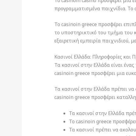
Το casinoin casino προσφέρει μια
προγραμματισμένα παιχνίδια. Το ca
Το casinoin greece προσφέρει επι
το υποστηρικτικό του τμήμα του κ
εξαιρετική εμπειρία παιχνιδιού, μ
Κασινοί Ελλάδα: Πληροφορίες και 
Τα κασινοί στην Ελλάδα είναι ένας
casinoin greece προσφέρει μια ευκ
Τα κασινοί στην Ελλάδα πρέπει να
casinoin greece προσφέρει καταλλ
Τα κασινοί στην Ελλάδα πρέπ
Το casinoin greece προσφέρε
Τα κασινοί πρέπει να ακολο