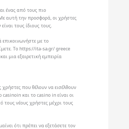
αι ένας από τους πιο
 Με αυτή την προσφορά, οι χρήστες
ίναι τους ίδιους τους.
λά επικοινωνήστε με το
ε. Το https://ita-sa.gr/ greece
και μια εξαιρετική εμπειρία
υς χρήστες που θέλουν να εισέλθουν
asinoin και το casino in είναι οι
ό τους νέους χρήστες μέχρι τους
αίνει ότι πρέπει να εξετάσετε τον