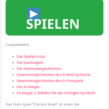
SPIELEN
Содержимое
Das Spielprinzip
Die Spielregeln
Die Gewinnmöglichkeiten
Gewinnmöglichkeiten durch Wild-Symbole
Gewinnmöglichkeiten durch Freispiele
Die Strategie
Strategie 2: Wählen Sie die richtigen Symbole
Das Slots-Spiel “Chicken Road” ist eines der