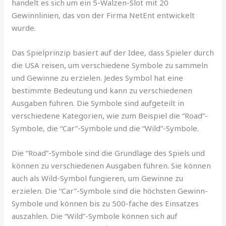
handelt es sich um ein 5-Walzen-Slot mit 20
Gewinnlinien, das von der Firma NetEnt entwickelt
wurde.
Das Spielprinzip basiert auf der Idee, dass Spieler durch
die USA reisen, um verschiedene Symbole zu sammeln
und Gewinne zu erzielen. Jedes Symbol hat eine
bestimmte Bedeutung und kann zu verschiedenen
Ausgaben führen. Die Symbole sind aufgeteilt in
verschiedene Kategorien, wie zum Beispiel die “Road”-
Symbole, die “Car”-Symbole und die “Wild”-Symbole.
Die “Road”-Symbole sind die Grundlage des Spiels und
können zu verschiedenen Ausgaben führen. Sie können
auch als Wild-Symbol fungieren, um Gewinne zu
erzielen. Die “Car”-Symbole sind die höchsten Gewinn-
Symbole und können bis zu 500-fache des Einsatzes
auszahlen. Die “Wild”-Symbole können sich auf