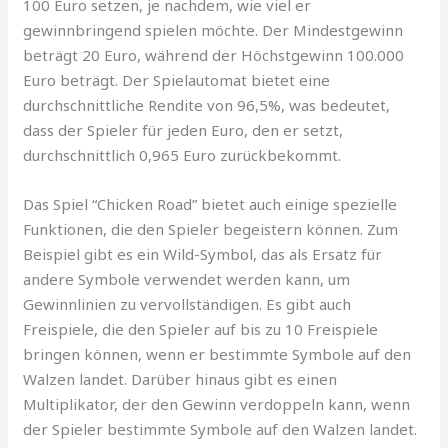
100 Euro setzen, je nachdem, wie viel er
gewinnbringend spielen möchte. Der Mindestgewinn
beträgt 20 Euro, während der Höchstgewinn 100.000
Euro beträgt. Der Spielautomat bietet eine
durchschnittliche Rendite von 96,5%, was bedeutet,
dass der Spieler für jeden Euro, den er setzt,
durchschnittlich 0,965 Euro zurückbekommt.
Das Spiel “Chicken Road” bietet auch einige spezielle
Funktionen, die den Spieler begeistern können. Zum
Beispiel gibt es ein Wild-Symbol, das als Ersatz für
andere Symbole verwendet werden kann, um
Gewinnlinien zu vervollständigen. Es gibt auch
Freispiele, die den Spieler auf bis zu 10 Freispiele
bringen können, wenn er bestimmte Symbole auf den
Walzen landet. Darüber hinaus gibt es einen
Multiplikator, der den Gewinn verdoppeln kann, wenn
der Spieler bestimmte Symbole auf den Walzen landet.