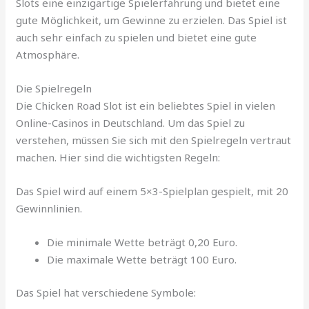
Slots eine einzigartige Spielerfahrung und bietet eine
gute Möglichkeit, um Gewinne zu erzielen. Das Spiel ist
auch sehr einfach zu spielen und bietet eine gute
Atmosphäre.
Die Spielregeln
Die Chicken Road Slot ist ein beliebtes Spiel in vielen
Online-Casinos in Deutschland. Um das Spiel zu
verstehen, müssen Sie sich mit den Spielregeln vertraut
machen. Hier sind die wichtigsten Regeln:
Das Spiel wird auf einem 5×3-Spielplan gespielt, mit 20
Gewinnlinien.
Die minimale Wette beträgt 0,20 Euro.
Die maximale Wette beträgt 100 Euro.
Das Spiel hat verschiedene Symbole: