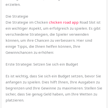
erzielen.
Die Strategie
Die Strategie im Chicken
chicken road app
Road Slot ist
ein wichtiger Aspekt, um erfolgreich zu spielen. Es gibt
verschiedene Strategien, die Spieler verwenden
können, um ihre Chancen zu verbessern. Hier sind
einige Tipps, die Ihnen helfen können, Ihre
Gewinnchancen zu erhöhen:
Erste Strategie: Setzen Sie sich ein Budget
Es ist wichtig, dass Sie sich ein Budget setzen, bevor Sie
anfangen zu spielen. Dies hilft Ihnen, Ihre Ausgaben zu
begrenzen und Ihre Gewinne zu maximieren. Stellen Sie
sicher, dass Sie genug Geld haben, um Ihre Wetten zu
platzieren.