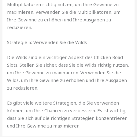
Multiplikatoren richtig nutzen, um Ihre Gewinne zu
maximieren. Verwenden Sie die Multiplikatoren, um
Ihre Gewinne zu erhöhen und Ihre Ausgaben zu
reduzieren.
Strategie 5: Verwenden Sie die Wilds
Die Wilds sind ein wichtiger Aspekt des Chicken Road
Slots. Stellen Sie sicher, dass Sie die Wilds richtig nutzen,
um Ihre Gewinne zu maximieren. Verwenden Sie die
Wilds, um Ihre Gewinne zu erhöhen und Ihre Ausgaben
zu reduzieren.
Es gibt viele weitere Strategien, die Sie verwenden
können, um Ihre Chancen zu verbessern. Es ist wichtig,
dass Sie sich auf die richtigen Strategien konzentrieren
und Ihre Gewinne zu maximieren.