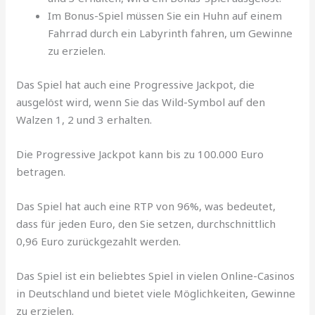
Im Bonus-Spiel müssen Sie ein Huhn auf einem
Fahrrad durch ein Labyrinth fahren, um Gewinne
zu erzielen.
Das Spiel hat auch eine Progressive Jackpot, die
ausgelöst wird, wenn Sie das Wild-Symbol auf den
Walzen 1, 2 und 3 erhalten.
Die Progressive Jackpot kann bis zu 100.000 Euro
betragen.
Das Spiel hat auch eine RTP von 96%, was bedeutet,
dass für jeden Euro, den Sie setzen, durchschnittlich
0,96 Euro zurückgezahlt werden.
Das Spiel ist ein beliebtes Spiel in vielen Online-Casinos
in Deutschland und bietet viele Möglichkeiten, Gewinne
zu erzielen.