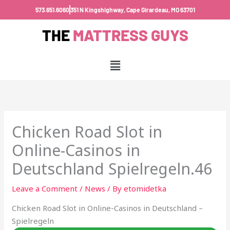
Skip
573.651.6060
351 N Kingshighway, Cape Girardeau, MO 63701
to
THE
MATTRESS GUYS
content
Menu
Chicken Road Slot in
Online-Casinos in
Deutschland Spielregeln.46
Leave a Comment
/
News
/ By
etomidetka
Chicken Road Slot in Online-Casinos in Deutschland –
Spielregeln