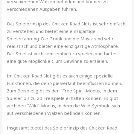
verschiedenen Walzen befinden und können zu
verschiedenen Ausgaben führen.
Das Spielprinzip des Chicken Road Slots ist sehr einfach
zu verstehen und bietet eine einzigartige
Spielerfahrung. Die Grafik und die Musik sind sehr
realistisch und bieten eine einzigartige Atmosphäre.
Das Spiel ist auch sehr einfach zu spielen und bietet
eine gute Möglichkeit, um Gewinne zu erzielen.
Im Chicken Road Slot gibt es auch einige spezielle
Funktionen, die den Spielverlauf beeinflussen können.
Zum Beispiel gibt es den “Free Spin”-Modus, in dem
Spieler bis zu 20 Freispiele erhalten können. Es gibt
auch den “Wild”-Modus, in dem die Wild-Symbole sich
auf verschiedenen Walzen befinden können.
Insgesamt bietet das Spielprinzip des Chicken Road