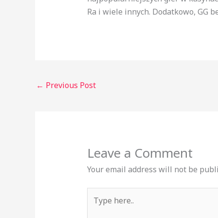
Ra i wiele innych. Dodatkowo, GG be
←
Previous Post
Leave a Comment
Your email address will not be publ
Type
here..