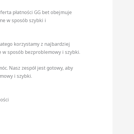
ferta płatności GG bet obejmuje
ane w sposób szybki i
atego korzystamy z najbardziej
e w sposób bezproblemowy i szybki.
móc. Nasz zespół jest gotowy, aby
mowy i szybki.
ości