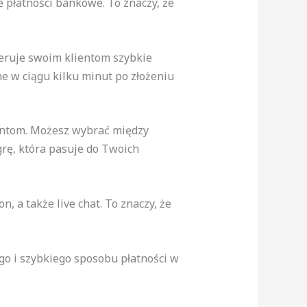
e płatności bankowe. To znaczy, że
eruje swoim klientom szybkie
e w ciągu kilku minut po złożeniu
ientom. Możesz wybrać między
grę, która pasuje do Twoich
, a także live chat. To znaczy, że
go i szybkiego sposobu płatności w