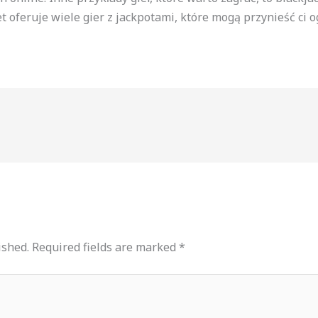
t oferuje wiele gier z jackpotami, które mogą przynieść ci
ished.
Required fields are marked
*