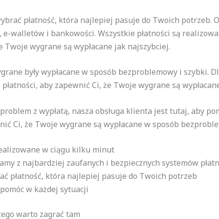
brać płatność, która najlepiej pasuje do Twoich potrzeb. O
, e-walletów i bankowości. Wszystkie płatności są realizow
 Twoje wygrane są wypłacane jak najszybciej.
ygrane były wypłacane w sposób bezproblemowy i szybki. Dl
 płatności, aby zapewnić Ci, że Twoje wygrane są wypłacan
 problem z wypłatą, nasza obsługa klienta jest tutaj, aby po
wnić Ci, że Twoje wygrane są wypłacane w sposób bezproble
realizowane w ciągu kilku minut
tamy z najbardziej zaufanych i bezpiecznych systemów płatn
ć płatność, która najlepiej pasuje do Twoich potrzeb
 pomóc w każdej sytuacji
zego warto zagrać tam