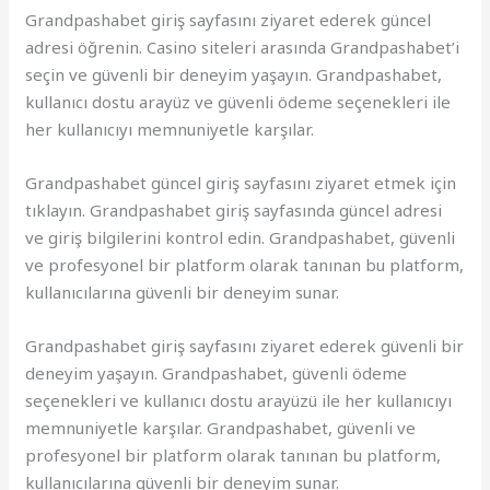
Grandpashabet giriş sayfasını ziyaret ederek güncel
adresi öğrenin. Casino siteleri arasında Grandpashabet’i
seçin ve güvenli bir deneyim yaşayın. Grandpashabet,
kullanıcı dostu arayüz ve güvenli ödeme seçenekleri ile
her kullanıcıyı memnuniyetle karşılar.
Grandpashabet güncel giriş sayfasını ziyaret etmek için
tıklayın. Grandpashabet giriş sayfasında güncel adresi
ve giriş bilgilerini kontrol edin. Grandpashabet, güvenli
ve profesyonel bir platform olarak tanınan bu platform,
kullanıcılarına güvenli bir deneyim sunar.
Grandpashabet giriş sayfasını ziyaret ederek güvenli bir
deneyim yaşayın. Grandpashabet, güvenli ödeme
seçenekleri ve kullanıcı dostu arayüzü ile her kullanıcıyı
memnuniyetle karşılar. Grandpashabet, güvenli ve
profesyonel bir platform olarak tanınan bu platform,
kullanıcılarına güvenli bir deneyim sunar.