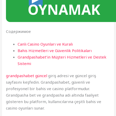
OYNAMAK
Содержимое
Canlı Casino Oyunları ve Kuralı
Bahis Hizmetleri ve Güvenlik Politikaları
Grandpashabet’in Müşteri Hizmetleri ve Destek
Sistemi
grandpashabet güncel
giriş adresi ve güncel giriş
sayfasını keşfedin. Grandpashabet, güvenli ve
profesyonel bir bahis ve casino platformudur.
Grandpasha bet ve grandpasha adı altında faaliyet
gösteren bu platform, kullanıcılarına çeşitli bahis ve
casino oyunları sunar.