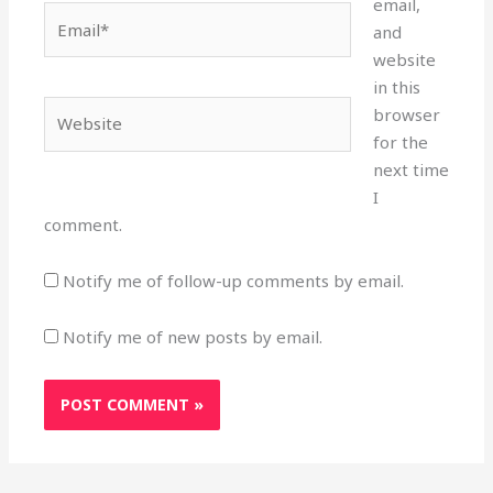
email,
Email*
and
website
in this
Website
browser
for the
next time
I
comment.
Notify me of follow-up comments by email.
Notify me of new posts by email.