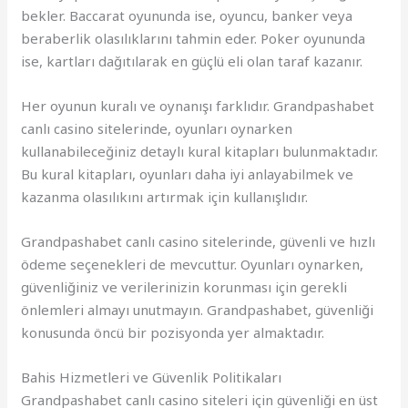
bekler. Baccarat oyununda ise, oyuncu, banker veya
beraberlik olasılıklarını tahmin eder. Poker oyununda
ise, kartları dağıtılarak en güçlü eli olan taraf kazanır.
Her oyunun kuralı ve oynanışı farklıdır. Grandpashabet
canlı casino sitelerinde, oyunları oynarken
kullanabileceğiniz detaylı kural kitapları bulunmaktadır.
Bu kural kitapları, oyunları daha iyi anlayabilmek ve
kazanma olasılıkını artırmak için kullanışlıdır.
Grandpashabet canlı casino sitelerinde, güvenli ve hızlı
ödeme seçenekleri de mevcuttur. Oyunları oynarken,
güvenliğiniz ve verilerinizin korunması için gerekli
önlemleri almayı unutmayın. Grandpashabet, güvenliği
konusunda öncü bir pozisyonda yer almaktadır.
Bahis Hizmetleri ve Güvenlik Politikaları
Grandpashabet canlı casino siteleri için güvenliği en üst