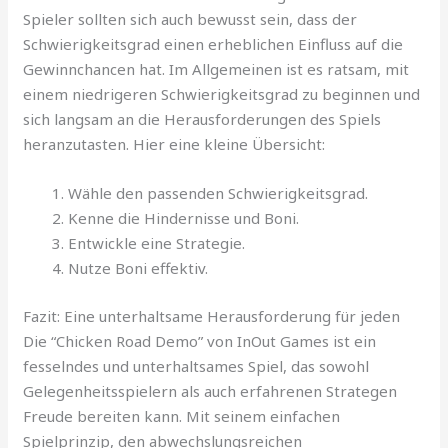
Spieler sollten sich auch bewusst sein, dass der
Schwierigkeitsgrad einen erheblichen Einfluss auf die
Gewinnchancen hat. Im Allgemeinen ist es ratsam, mit
einem niedrigeren Schwierigkeitsgrad zu beginnen und
sich langsam an die Herausforderungen des Spiels
heranzutasten. Hier eine kleine Übersicht:
Wähle den passenden Schwierigkeitsgrad.
Kenne die Hindernisse und Boni.
Entwickle eine Strategie.
Nutze Boni effektiv.
Fazit: Eine unterhaltsame Herausforderung für jeden
Die “Chicken Road Demo” von InOut Games ist ein
fesselndes und unterhaltsames Spiel, das sowohl
Gelegenheitsspielern als auch erfahrenen Strategen
Freude bereiten kann. Mit seinem einfachen
Spielprinzip, den abwechslungsreichen