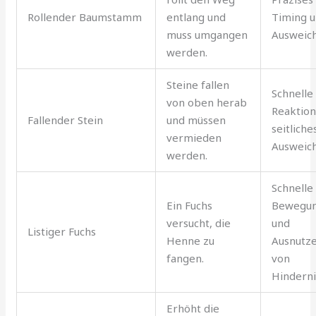
Rollender Baumstamm
entlang und
Timing 
muss umgangen
Ausweic
werden.
Steine fallen
Schnelle
von oben herab
Reaktion
Fallender Stein
und müssen
seitliche
vermieden
Ausweic
werden.
Schnelle
Ein Fuchs
Bewegu
versucht, die
und
Listiger Fuchs
Henne zu
Ausnutz
fangen.
von
Hinderni
Erhöht die