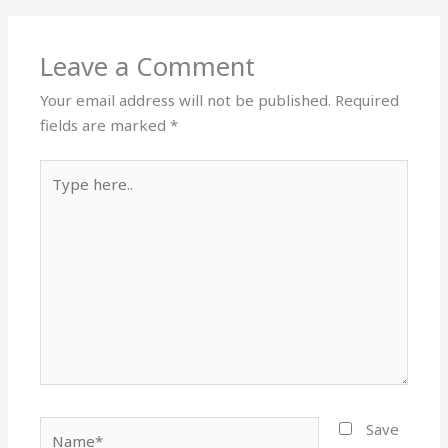
Leave a Comment
Your email address will not be published.
Required
fields are marked
*
Type
here..
Name*
Save