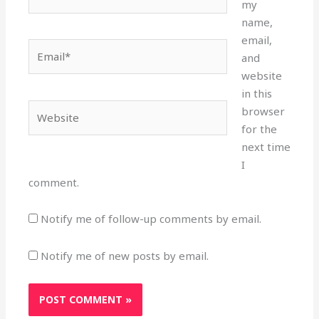
my
name,
email,
Email*
and
website
in this
Website
browser
for the
next time
I
comment.
Notify me of follow-up comments by email.
Notify me of new posts by email.