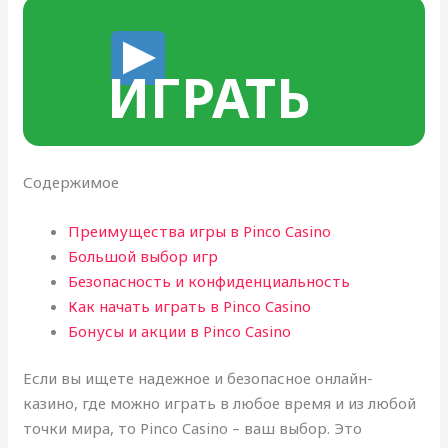
ИГРАТЬ
Содержимое
Преимущества игры в Pinco Casino
Большой выбор игр
Безопасность и конфиденциальность
Как начать играть в Pinco Casino
Бонусы и акции в Pinco Casino
Если вы ищете надежное и безопасное онлайн-
казино, где можно играть в любое время и из любой
точки мира, то Pinco Casino – ваш выбор. Это