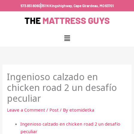
Skip
573.651.6060
351 N Kingshighway, Cape Girardeau, MO 63701
to
THE
MATTRESS GUYS
content
Menu
Ingenioso calzado en
chicken road 2 un desafío
peculiar
Leave a Comment
/
Post
/ By
etomidetka
Ingenioso calzado en chicken road 2 un desafío
peculiar