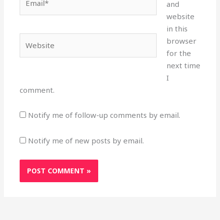
and
website
in this
Website
browser
for the
next time
I
comment.
Notify me of follow-up comments by email.
Notify me of new posts by email.