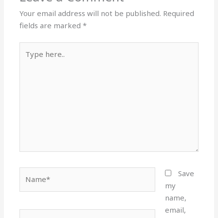
Your email address will not be published.
Required
fields are marked
*
Type
here..
Name*
Save
my
name,
email,
Email*