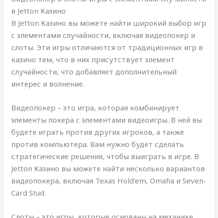
в Jetton Казино
В Jetton Казино вы можете найти широкий выбор игр
с элементами случайности, включая видеопокер и
слоты. Эти игры отличаются от традиционных игр в
казино тем, что в них присутствует элемент
случайности, что добавляет дополнительный
интерес и волнение.
Видеопокер – это игра, которая комбинирует
элементы покера с элементами видеоигры. В ней вы
будете играть против других игроков, а также
против компьютера. Вам нужно будет сделать
стратегические решения, чтобы выиграть в игре. В
Jetton Казино вы можете найти несколько вариантов
видеопокера, включая Texas Hold’em, Omaha и Seven-
Card Stud.
Слоты – это игры, которые основаны на механике