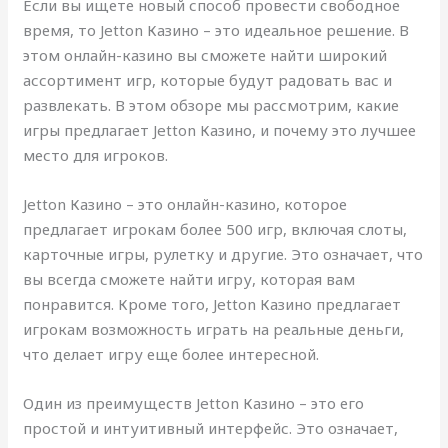
Если вы ищете новый способ провести свободное
время, то Jetton Казино – это идеальное решение. В
этом онлайн-казино вы сможете найти широкий
ассортимент игр, которые будут радовать вас и
развлекать. В этом обзоре мы рассмотрим, какие
игры предлагает Jetton Казино, и почему это лучшее
место для игроков.
Jetton Казино – это онлайн-казино, которое
предлагает игрокам более 500 игр, включая слоты,
карточные игры, рулетку и другие. Это означает, что
вы всегда сможете найти игру, которая вам
понравится. Кроме того, Jetton Казино предлагает
игрокам возможность играть на реальные деньги,
что делает игру еще более интересной.
Один из преимуществ Jetton Казино – это его
простой и интуитивный интерфейс. Это означает,