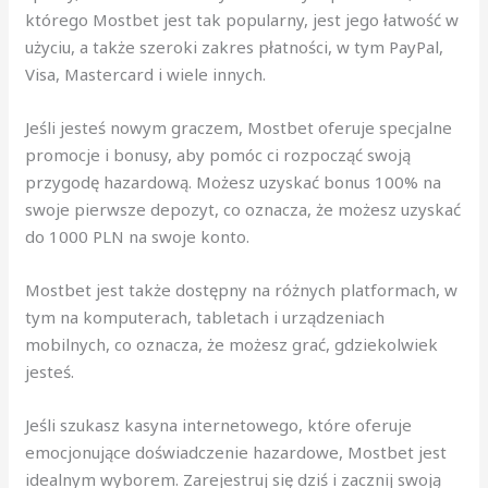
którego Mostbet jest tak popularny, jest jego łatwość w
użyciu, a także szeroki zakres płatności, w tym PayPal,
Visa, Mastercard i wiele innych.
Jeśli jesteś nowym graczem, Mostbet oferuje specjalne
promocje i bonusy, aby pomóc ci rozpocząć swoją
przygodę hazardową. Możesz uzyskać bonus 100% na
swoje pierwsze depozyt, co oznacza, że możesz uzyskać
do 1000 PLN na swoje konto.
Mostbet jest także dostępny na różnych platformach, w
tym na komputerach, tabletach i urządzeniach
mobilnych, co oznacza, że możesz grać, gdziekolwiek
jesteś.
Jeśli szukasz kasyna internetowego, które oferuje
emocjonujące doświadczenie hazardowe, Mostbet jest
idealnym wyborem. Zarejestruj się dziś i zacznij swoją