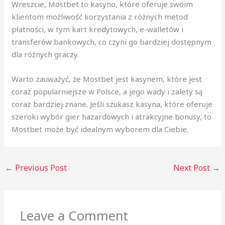
Wreszcie, Mostbet to kasyno, które oferuje swoim
klientom możliwość korzystania z różnych metod
płatności, w tym kart kredytowych, e-walletów i
transferów bankowych, co czyni go bardziej dostępnym
dla różnych graczy.
Warto zauważyć, że Mostbet jest kasynem, które jest
coraz popularniejsze w Polsce, a jego wady i zalety są
coraz bardziej znane. Jeśli szukasz kasyna, które oferuje
szeroki wybór gier hazardowych i atrakcyjne bonusy, to
Mostbet może być idealnym wyborem dla Ciebie.
←
Previous Post
Next Post
→
Leave a Comment