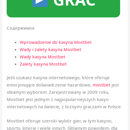
Содержимое
Wprowadzenie do kasyna Mostbet
Wady i zalety kasyna Mostbet
Wady kasyna Mostbet
Zalety kasyna Mostbet
Jeśli szukasz kasyna internetowego, które oferuje
emocjonujące doświadczenie hazardowe,
mostbet
jest
idealnym wyborem. Zarejestrowany w 2009 roku,
Mostbet jest jednym z najpopularniejszych kasyn
internetowych na świecie, z licznymi graczami w Polsce.
Mostbet oferuje szeroki wybór gier, w tym kasyno,
sporty, loterie i wiele innych. Głównym powodem, dla