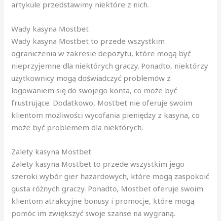
artykule przedstawimy niektóre z nich.
Wady kasyna Mostbet
Wady kasyna Mostbet to przede wszystkim
ograniczenia w zakresie depozytu, które mogą być
nieprzyjemne dla niektórych graczy. Ponadto, niektórzy
użytkownicy mogą doświadczyć problemów z
logowaniem się do swojego konta, co może być
frustrujące. Dodatkowo, Mostbet nie oferuje swoim
klientom możliwości wycofania pieniędzy z kasyna, co
może być problemem dla niektórych.
Zalety kasyna Mostbet
Zalety kasyna Mostbet to przede wszystkim jego
szeroki wybór gier hazardowych, które mogą zaspokoić
gusta różnych graczy. Ponadto, Mostbet oferuje swoim
klientom atrakcyjne bonusy i promocje, które mogą
pomóc im zwiększyć swoje szanse na wygraną.