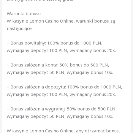
Warunki bonusu
W kasynie Lemon Casino Online, warunki bonusu są
następujące:
– Bonus powitalny: 100% bonus do 1000 PLN,
wymagany depozyt 100 PLN, wymagany bonus 20x.
– Bonus załóżenia konta: 50% bonus do 500 PLN,
wymagany depozyt 50 PLN, wymagany bonus 10x.
– Bonus załóżenia depozytu: 100% bonus do 1000 PLN,
wymagany depozyt 100 PLN, wymagany bonus 20x.
– Bonus załóżenia wygranej: 50% bonus do 500 PLN,
wymagany depozyt 50 PLN, wymagany bonus 10x.
W kasynie Lemon Casino Online, aby otrzymać bonus,