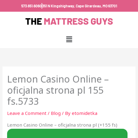
Skip
573.651.6060
351 N Kingshighway, Cape Girardeau, MO 63701
to
THE
MATTRESS GUYS
content
Menu
Lemon Casino Online –
oficjalna strona pl 155
fs.5733
Leave a Comment
/
Blog
/ By
etomidetka
Lemon Casino Online – oficjalna strona pl (+155 fs)