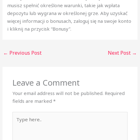
musisz spełnić określone warunki, takie jak wpłata
depozytu lub wygrana w określonej grze. Aby uzyskać
więcej informacji o bonusach, zaloguj się na swoje konto
i kliknij na przycisk “Bonusy”.
←
Previous Post
Next Post
→
Leave a Comment
Your email address will not be published.
Required
fields are marked
*
Type
here..