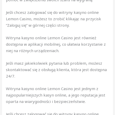
Jeśli chcesz zalogować się do witryny kasyno online
Lemon Casino, możesz to zrobić klikając na przycisk
“Zaloguj się” w górnej części strony.
Witryna kasyno online Lemon Casino jest również
dostępna w aplikacji mobilnej, co ułatwia korzystanie z
niej na różnych urządzeniach.
Jeśli masz jakiekolwiek pytania lub problem, możesz
skontaktować się z obsługą klienta, która jest dostępna
24/7.
Witryna kasyno online Lemon Casino jest jednym z
najpopularniejszych kasyn online, a jego reputacja jest
oparta na wiarygodności i bezpieczeństwie.
Jeśli chcesz zalogować się do witryny kasyno online