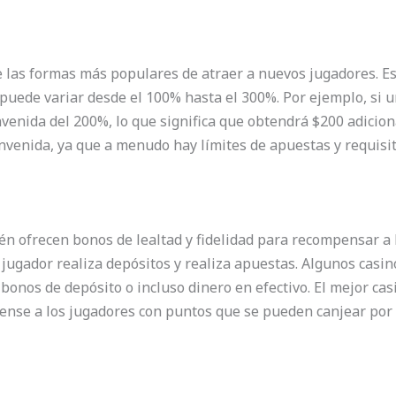
 las formas más populares de atraer a nuevos jugadores. E
e puede variar desde el 100% hasta el 300%. Por ejemplo, si 
venida del 200%, lo que significa que obtendrá $200 adicion
envenida, ya que a menudo hay límites de apuestas y requis
én ofrecen bonos de lealtad y fidelidad para recompensar a 
ugador realiza depósitos y realiza apuestas. Algunos casin
 bonos de depósito o incluso dinero en efectivo. El mejor ca
nse a los jugadores con puntos que se pueden canjear por