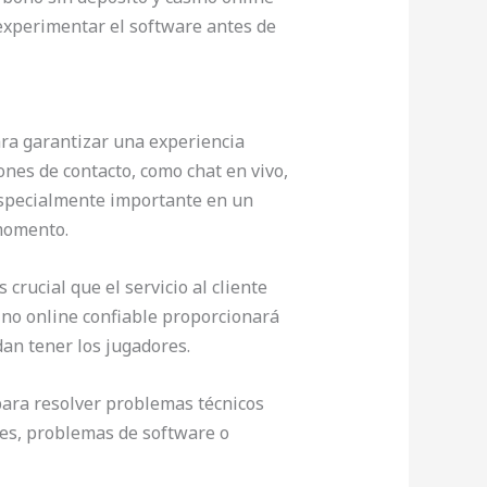
experimentar el software antes de
ara garantizar una experiencia
ones de contacto, como chat en vivo,
s especialmente importante en un
 momento.
rucial que el servicio al cliente
ino online confiable proporcionará
an tener los jugadores.
para resolver problemas técnicos
nes, problemas de software o