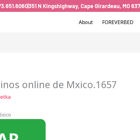
73.651.6060
351 N Kingshighway, Cape Girardeau, MO 637
About
FOREVERBED
inos online de Mxico.1657
etka
éxico
AR