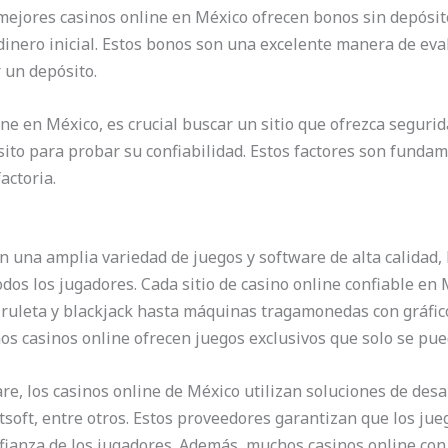
ejores casinos online en México ofrecen bonos sin depósito
inero inicial. Estos bonos son una excelente manera de evalu
r un depósito.
ine en México, es crucial buscar un sitio que ofrezca seguri
ito para probar su confiabilidad. Estos factores son funda
actoria.
n una amplia variedad de juegos y software de alta calidad,
dos los jugadores. Cada sitio de casino online confiable en
 ruleta y blackjack hasta máquinas tragamonedas con gráfic
s casinos online ofrecen juegos exclusivos que solo se pue
re, los casinos online de México utilizan soluciones de de
soft, entre otros. Estos proveedores garantizan que los jue
fianza de los jugadores. Además, muchos casinos online con 