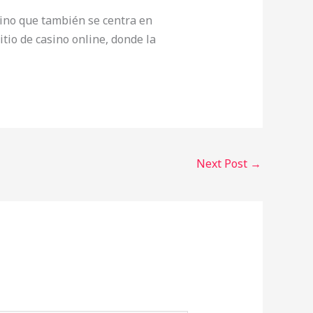
sino que también se centra en
itio de casino online, donde la
Next Post
→