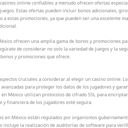
casinos online confiables a menudo ofrecen ofertas especia
egos. Estas ofertas pueden incluir bonos adicionales, giros
to a estas promociones, ya que pueden ser una excelente ma
icional.
México ofrecen una amplia gama de bonos y promociones para
egúrate de considerar no solo la variedad de juegos y la segu
s bonos y promociones que ofrece.
aspectos cruciales a considerar al elegir un casino online. Lo
vanzadas para proteger los datos de los jugadores y garan
 en México utilizan protocolos de cifrado SSL para encriptar
 y financiera de los jugadores esté segura.
les en México están regulados por organismos gubernamenta
 incluye la realización de auditorías de software para verif