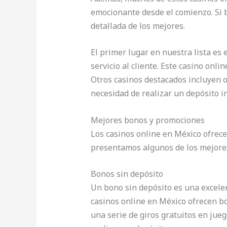
emocionante desde el comienzo. Si bu
detallada de los mejores.
El primer lugar en nuestra lista es 
servicio al cliente. Este casino onl
Otros casinos destacados incluyen o
necesidad de realizar un depósito in
Mejores bonos y promociones
Los casinos online en México ofrece
presentamos algunos de los mejores
Bonos sin depósito
Un bono sin depósito es una excelen
casinos online en México ofrecen b
una serie de giros gratuitos en jueg