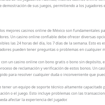
de demostración de sus juegos, permitiendo a los jugadores 
 en los mejores casinos online de México son fundamentales p
dores. Un casino online confiable debe ofrecer diversas opci
nibles las 24 horas del día, los 7 días de la semana. Esto e
jugadores pueden tener preguntas o problemas en cualquier
n un casino online con bono gratis o bono sin depósito, es c
roceso de reclamación y verificación de estos bonos. Un cas
ápido para resolver cualquier duda o inconveniente que pued
e tener un equipo de soporte técnico altamente capacitado 
ción o el juego. Esto incluye problemas con las transaccio
eda afectar la experiencia del jugador.