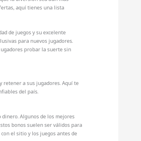
ertas, aquí tienes una lista
dad de juegos y su excelente
xclusivas para nuevos jugadores.
jugadores probar la suerte sin
 retener a sus jugadores. Aquí te
iables del país.
o dinero. Algunos de los mejores
stos bonos suelen ser válidos para
con el sitio y los juegos antes de