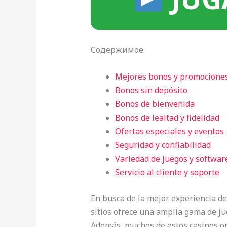
Содержимое
Mejores bonos y promocione
Bonos sin depósito
Bonos de bienvenida
Bonos de lealtad y fidelidad
Ofertas especiales y eventos
Seguridad y confiabilidad
Variedad de juegos y softwar
Servicio al cliente y soporte
En busca de la mejor experiencia de
sitios ofrece una amplia gama de ju
Además, muchos de estos casinos onl