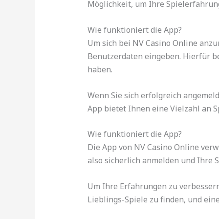
Möglichkeit, um Ihre Spielerfahrun
Wie funktioniert die App?
Um sich bei NV Casino Online anzum
Benutzerdaten eingeben. Hierfür be
haben.
Wenn Sie sich erfolgreich angemeld
App bietet Ihnen eine Vielzahl an S
Wie funktioniert die App?
Die App von NV Casino Online verwe
also sicherlich anmelden und Ihre 
Um Ihre Erfahrungen zu verbessern,
Lieblings-Spiele zu finden, und ein