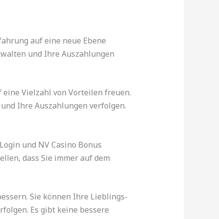
erfahrung auf eine neue Ebene
verwalten und Ihre Auszahlungen
eine Vielzahl von Vorteilen freuen.
n und Ihre Auszahlungen verfolgen.
e Login und NV Casino Bonus
ellen, dass Sie immer auf dem
essern. Sie können Ihre Lieblings-
rfolgen. Es gibt keine bessere