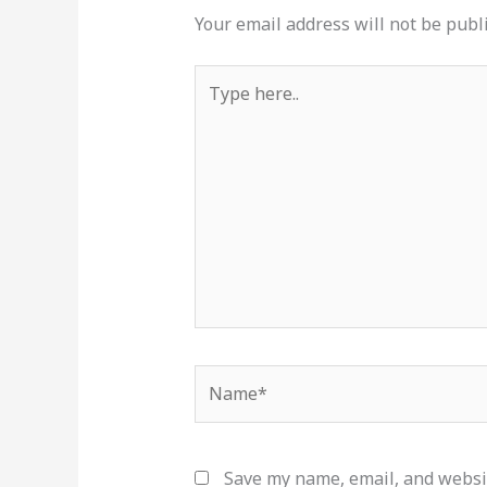
Your email address will not be publ
Type
here..
Name*
Save my name, email, and websit