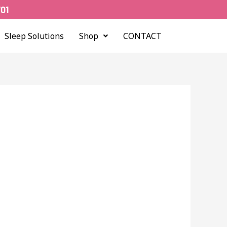
01
Sleep Solutions
Shop
CONTACT