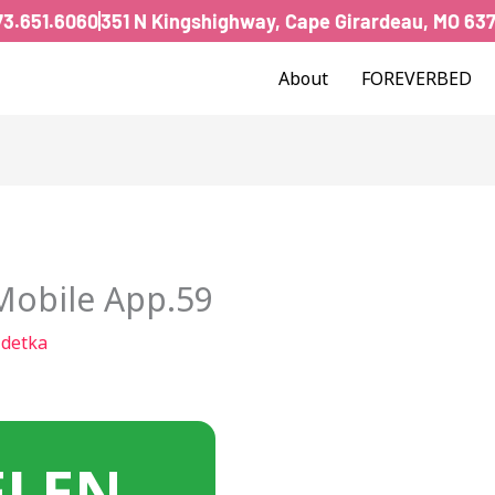
73.651.6060
351 N Kingshighway, Cape Girardeau, MO 637
About
FOREVERBED
Mobile App.59
idetka
ELEN