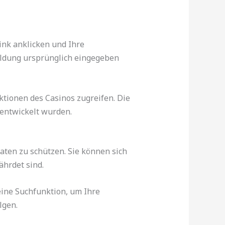
ink anklicken und Ihre
meldung ursprünglich eingegeben
ktionen des Casinos zugreifen. Die
 entwickelt wurden.
aten zu schützen. Sie können sich
ährdet sind.
eine Suchfunktion, um Ihre
lgen.