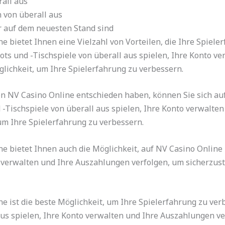
rall aus
 von überall aus
er auf dem neuesten Stand sind
e bietet Ihnen eine Vielzahl von Vorteilen, die Ihre Spiel
lots und -Tischspiele von überall aus spielen, Ihre Konto 
glichkeit, um Ihre Spielerfahrung zu verbessern.
on NV Casino Online entschieden haben, können Sie sich auf 
 -Tischspiele von überall aus spielen, Ihre Konto verwalte
 um Ihre Spielerfahrung zu verbessern.
e bietet Ihnen auch die Möglichkeit, auf NV Casino Onlin
 verwalten und Ihre Auszahlungen verfolgen, um sicherzust
e ist die beste Möglichkeit, um Ihre Spielerfahrung zu verb
aus spielen, Ihre Konto verwalten und Ihre Auszahlungen ve