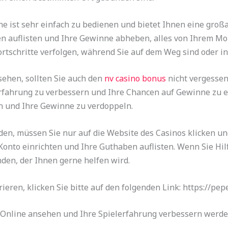
e ist sehr einfach zu bedienen und bietet Ihnen eine großa
en auflisten und Ihre Gewinne abheben, alles von Ihrem Mob
ortschritte verfolgen, während Sie auf dem Weg sind oder in
ehen, sollten Sie auch den
nv casino bonus
nicht vergessen
lerfahrung zu verbessern und Ihre Chancen auf Gewinne zu
en und Ihre Gewinne zu verdoppeln.
en, müssen Sie nur auf die Website des Casinos klicken un
Konto einrichten und Ihre Guthaben auflisten. Wenn Sie Hil
den, der Ihnen gerne helfen wird.
ieren, klicken Sie bitte auf den folgenden Link: https://pep
o Online ansehen und Ihre Spielerfahrung verbessern werde