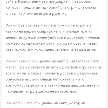
сайт в Казахстане – это популярная платформа,
которая предлагает широкий спектр игр, включая
слоты, карточные игры и рулетку.
Олимп бет скачать – это возможность играть в
казино на вашем смартфоне или планшете, что
делает игру еще более удобной и доступной. Олимп
бк – это официальный сайт, который обеспечивает
безопасность и конфиденциальность вашей игры.
Олимп казино официальный сайт в Казахстане – это
место, где вы можете играть с другими игроками из
всего мира, а также получать доступ к различным
бонусам и акциям. Олимп бет скачать – это
возможность играть в казино на вышедших деньги,
что делает игру еще более интересной.
Олимп бк – это официальный сайт, который