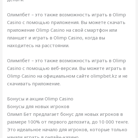
Олимпбет – это также возможность играть в Olimp
Casino с помощью приложения. Вы можете скачать
приложение Olimp Casino на свой смартфон или
планшет и играть в Olimp Casino, когда вы
находитесь на расстоянии.
Олимпбет – это также возможность играть в Olimp
Casino с помощью веб-версии. Вы можете играть в
Olimp Casino на официальном сайте olimpbet.kz и не
скачивать приложение.
Бонусы и акции Olimp Casino
Бонусы для новых игроков
Олимп Бет предлагает бонус для новых игроков в
размере 100% от первого депозита, до 10 000 тенге.
Это идеальное начало для игроков, которые только
начали играть в онлайн-казино.