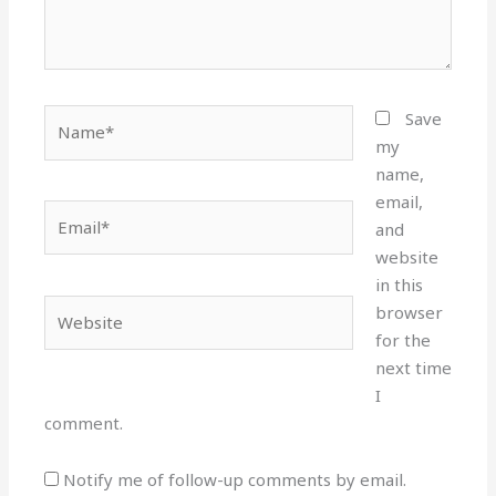
Name*
Save
my
name,
email,
Email*
and
website
in this
Website
browser
for the
next time
I
comment.
Notify me of follow-up comments by email.