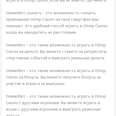
Олимпбет скачать – это возможность скачать
приложение Olimp Casino на свой смартфон или
планшет. Это удобный способ играть в Olimp Casino,
когда вы находитесь на расстоянии.
Олимпбет – это также возможность играть в Olimp
Casino на деньги. Вы можете ставить на результаты
спортивных событий и выиграть реальные деньги.
Олимпбет – это также возможность играть в Olimp
Casino на бонусы. Вы можете получать бонусы за
участие в играх и за выигрыш.
Олимпбет – это также возможность играть в Olimp
Casino с другими игроками. Вы можете играть в
играх с другими игроками и выиграть реальные
деньги.