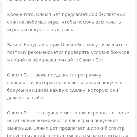
Кроме того, Олимп Бет предлагает 200 бесплатных
спин на любимые игры, чтобы помочь вам начать
играть и получать выигрыша.
Важно! Бонусы и акции Олимп Бет могут изменяться,
поэтому рекомендуется проверять условия бонусов
и акций на официальном сайте Олимп Бет.
Олимп Бет также предлагает программу
лояльности, которая позволяет игрокам получать
бонусы и акции за каждую сделку, которую они
делают на сайте.
Олимп Бет – это лучшее место для игроков, которые
ищут новые возможности для игры и получения
выигрыша. Олимп Бет предлагает широкий спектр
бонусов и акций, чтобы помочь вам начать играть и