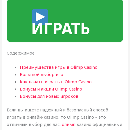
ИГРАТЬ
Содержимое
Преимущества игры в Olimp Casino
Большой выбор игр
Как начать играть в Olimp Casino
Бонусы и акции Olimp Casino
Бонусы для новых игроков
Если вы ищете надежный и безопасный способ
играть в онлайн-казино, то Olimp Casino – это
отличный выбор для вас.
олимп
казино официальный