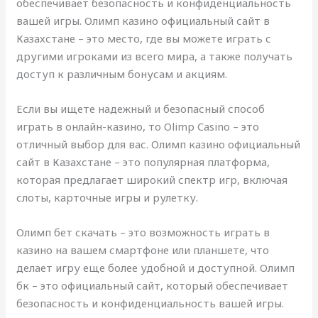
обеспечивает безопасность и конфиденциальность
вашей игры. Олимп казино официальный сайт в
Казахстане – это место, где вы можете играть с
другими игроками из всего мира, а также получать
доступ к различным бонусам и акциям.
Если вы ищете надежный и безопасный способ
играть в онлайн-казино, то Olimp Casino – это
отличный выбор для вас. Олимп казино официальный
сайт в Казахстане – это популярная платформа,
которая предлагает широкий спектр игр, включая
слоты, карточные игры и рулетку.
Олимп бет скачать – это возможность играть в
казино на вашем смартфоне или планшете, что
делает игру еще более удобной и доступной. Олимп
бк – это официальный сайт, который обеспечивает
безопасность и конфиденциальность вашей игры.