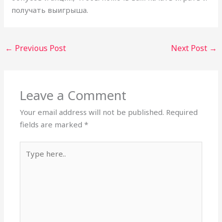
получать выигрыша.
←
Previous Post
Next Post
→
Leave a Comment
Your email address will not be published.
Required
fields are marked
*
Type
here..