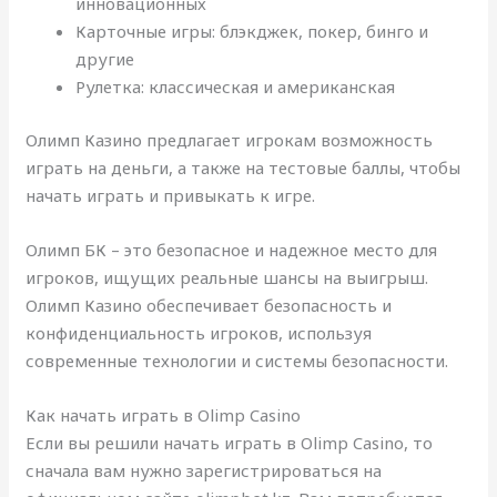
инновационных
Карточные игры: блэкджек, покер, бинго и
другие
Рулетка: классическая и американская
Олимп Казино предлагает игрокам возможность
играть на деньги, а также на тестовые баллы, чтобы
начать играть и привыкать к игре.
Олимп БК – это безопасное и надежное место для
игроков, ищущих реальные шансы на выигрыш.
Олимп Казино обеспечивает безопасность и
конфиденциальность игроков, используя
современные технологии и системы безопасности.
Как начать играть в Olimp Casino
Если вы решили начать играть в Olimp Casino, то
сначала вам нужно зарегистрироваться на