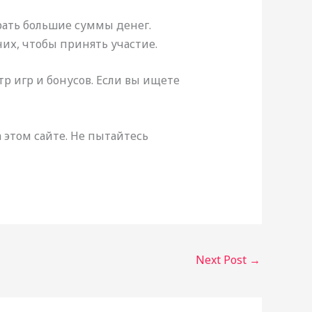
рать большие суммы денег.
них, чтобы принять участие.
р игр и бонусов. Если вы ищете
 этом сайте. Не пытайтесь
Next Post
→