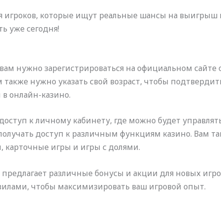
я игроков, которые ищут реальные шансы на выигрыш 
ть уже сегодня!
o вам нужно зарегистрироваться на официальном сайте o
ам также нужно указать свой возраст, чтобы подтвердит
 в онлайн-казино.
доступ к личному кабинету, где можно будет управлят
олучать доступ к различным функциям казино. Вам та
, карточные игры и игры с долями.
o предлагает различные бонусы и акции для новых игро
вилами, чтобы максимизировать ваш игровой опыт.