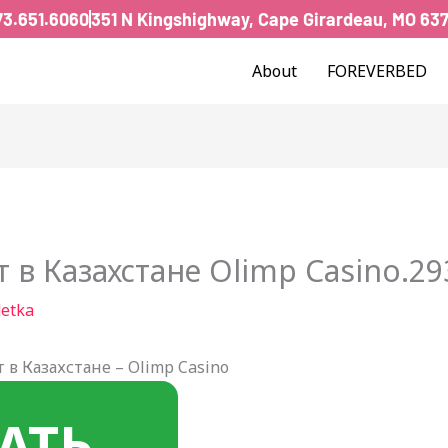
73.651.6060
351 N Kingshighway, Cape Girardeau, MO 637
About
FOREVERBED
 в Казахстане Olimp Casino.29
etka
в Казахстане – Olimp Casino
АТЬ