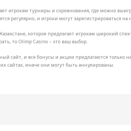
агает игрокам турниры и соревнования, где можно выиг
ся регулярно, и игроки могут зарегистрироваться на 
Казахстане, которое предлагает игрокам широкий спект
ать, то Olimp Casino – это ваш выбор.
ый сайт, и все бонусы и акции предлагаются только на
их сайтах, иначе они могут быть аннулированы.