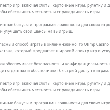
ктр игр, включая слоты, карточные игры, рулетку и др
бы обеспечить честность и справедливость игры.
ичные бонусы и программы лояльности для своих игрок
 улучшать свои шансы на выигрыш.
сный способ играть в онлайн-казино, то Olimp Casino 
стане, который предлагает широкий спектр игр и услуг
рая обеспечивает безопасность и конфиденциальность 
щиты данных и обеспечивает быстрый доступ к играм.
ктр игр, включая слоты, карточные игры, рулетку и др
бы обеспечить честность и справедливость игры.
ичные бонусы и программы лояльности для своих игрок
 улучшать свои шансы на выигрыш.