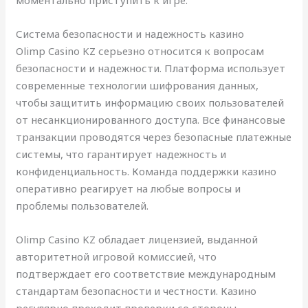
моментально приступить к игре.
Система безопасности и надежность казино
Olimp Casino KZ серьезно относится к вопросам
безопасности и надежности. Платформа использует
современные технологии шифрования данных,
чтобы защитить информацию своих пользователей
от несанкционированного доступа. Все финансовые
транзакции проводятся через безопасные платежные
системы, что гарантирует надежность и
конфиденциальность. Команда поддержки казино
оперативно реагирует на любые вопросы и
проблемы пользователей.
Olimp Casino KZ обладает лицензией, выданной
авторитетной игровой комиссией, что
подтверждает его соответствие международным
стандартам безопасности и честности. Казино