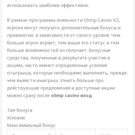
использовать наиболее эффективно.
В рамках программы лояльности Olimp Casino KZ,
игроки могут получать дополнительные бонусы и
привилегии, в зависимости от своего уровня. Чем
больше игрок играет, тем выше его статус и тем
больше возможностей он получает. Бонусные
средства, полученные в результате участия в
акциях, часто имеют определенные условия
отыгрыша, которые необходимо выполнить, прежде
чем вывести выигрыш. Узнать больше про
действующие предложения и доступные акции
можно сразу после
olimp casino вход
.
Тип бонуса
Условия
Максимальный бонус