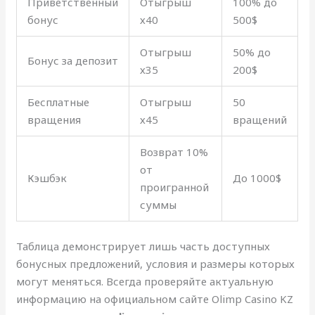
Приветственный
Отыгрыш
100% до
бонус
х40
500$
Отыгрыш
50% до
Бонус за депозит
х35
200$
Бесплатные
Отыгрыш
50
вращения
х45
вращений
Возврат 10%
от
Кэшбэк
До 1000$
проигранной
суммы
Таблица демонстрирует лишь часть доступных
бонусных предложений, условия и размеры которых
могут меняться. Всегда проверяйте актуальную
информацию на официальном сайте Olimp Casino KZ