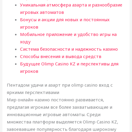
Уникальная атмосфера азарта и разнообразие
игровых автоматов
Бонусы и акции для новых и постоянных
игроков
Мобильное приложение и удобство игры на
ходу
Система безопасности и надежность казино
Способы внесения и вывода средств
Будущее Olimp Casino KZ и перспективы для
игроков
Пентадом удачи и азарт при olimp casino вход с
яркими перспективами
Мир онлайн-казино постоянно развивается,
предлагая игрокам все более захватывающие и
инновационные игровые автоматы. Среди
множества платформ выделяется Olimp Casino KZ,
завоевавшее популярность благодаря широкому