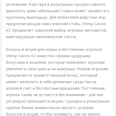
мгновение. Участвуя в розыгрыше прогрессивного
джекпота, даже небольшая ставка может привести к
крупному выигрышу. Для любителей азартных игр,
предпочитающих классический стиль, Olimp Casino
KZ предлагает широкий выбор игровых автоматов,
имитирующих механические слоты.
Бонусы и акции для новых и постоянных игроков
Olimp Casino KZ известен своими щедрыми
бонусами и акциями, которые позволяют игрокам
увеличить свои шансы на выигрыш. Новым игрокам
предлагается приветственный бонус, который
может включать в себя денежные средства на
игровой счет и бесплатные вращения. Постоянные
игроки также не остаются без внимания – для них
регулярно проводятся акции, турниры и розыгрыши
призов. Важно внимательно изучать условия
бонусов и акций, чтобы понимать, как их можно