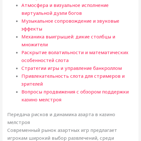
Атмосфера и визуальное исполнение
виртуальной дуэли богов
Музыкальное сопровождение и звуковые
эффекты
Механика выигрышей: дикие столбцы и
множители
Раскрытие волатильности и математических
особенностей слота
Стратегии игры и управление банкроллом
Привлекательность слота для стримеров и
зрителей
Вопросы продвижения с обзором поддержки
казино мелстроя
Передача рисков и динамика азарта в казино
мелстроя
Современный рынок азартных игр предлагает
игрокам широкий выбор развлечений, среди