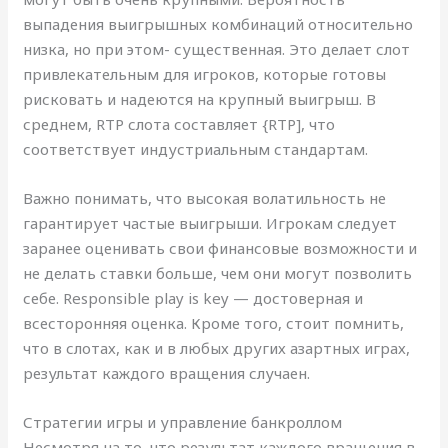
выпадения выигрышных комбинаций относительно
низка, но при этом- существенная. Это делает слот
привлекательным для игроков, которые готовы
рисковать и надеются на крупный выигрыш. В
среднем, RTP слота составляет {RTP], что
соответствует индустриальным стандартам.
Важно понимать, что высокая волатильность не
гарантирует частые выигрыши. Игрокам следует
заранее оценивать свои финансовые возможности и
не делать ставки больше, чем они могут позволить
себе. Responsible play is key — достоверная и
всесторонняя оценка. Кроме того, стоит помнить,
что в слотах, как и в любых других азартных играх,
результат каждого вращения случаен.
Стратегии игры и управление банкроллом
Несмотря на то, что результат каждого вращения в