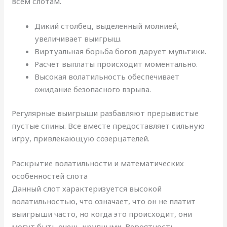
всем слотам.
Дикий столбец, выделенный молнией,
увеличивает выигрыш.
Виртуальная борьба богов дарует мультики.
Расчет выплаты происходит моментально.
Высокая волатильность обеспечивает
ожидание безопасного взрыва.
Регулярные выигрыши разбавляют прерывистые
пустые спины. Все вместе предоставляет сильную
игру, привлекающую созерцателей.
Раскрытие волатильности и математических
особенностей слота
Данный слот характеризуется высокой
волатильностью, что означает, что он не платит
выигрыши часто, но когда это происходит, они
могут быть очень крупными. Вероятность