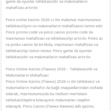
game ilə oyunlar təhlükəsizdir və məlumatların
məhafizəsi artırılır.
Pinco online kazino 2026-ci ilin məlumat məzmununun
təhlükəsizliyini və məlumatların məhafizəsini təmin edir.
Pinco promo code və pinco casino promo code ilə
məzmunun məhafizəsi və təhlükəsizliyi artırılır. Pinko az
və pinko casino ilə birlikdə, məzmunun məhafizəsi və
təhlükəsizliyi təmin olunur. Pinco game ilə oyunlar
təhlükəsizdir və məlumatların məhafizəsi artırılır.
Pinco Online Kazino (Пинко) 2026 – Təhlükəsizlik və
Məlumatların Məhafizəsi
Pinco Online Kazino (Пинко) 2026-ci ilin təhlükəsiz və
məlumatların məhafızı ilə bağlı məqsədlərindən istifadə
edərək, məzmunumuzda bu mühüm mərhələni
təhlükəsizləşdirə biləcəyiniz məlumatları təqdim
edəcəyik. Pinco Casino (Пинко Казино) adlı qazino,