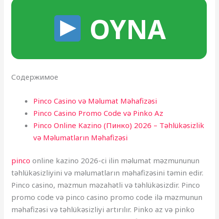
OYNA
Содержимое
Pinco Casino və Məlumat Məhafizəsi
Pinco Casino Promo Code və Pinko Az
Pinco Online Kazino (Пинко) 2026 – Təhlükəsizlik
və Məlumatların Məhafizəsi
pinco
online kazino 2026-ci ilin məlumat məzmununun
təhlükəsizliyini və məlumatların məhafizəsini təmin edir.
Pinco casino, məzmun məzahətli və təhlükəsizdir. Pinco
promo code və pinco casino promo code ilə məzmunun
məhafizəsi və təhlükəsizliyi artırılır. Pinko az və pinko