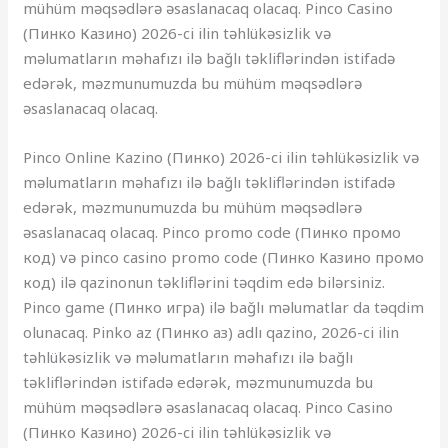
mühüm məqsədlərə əsaslanacaq olacaq. Pinco Casino
(Пинко Казино) 2026-ci ilin təhlükəsizlik və
məlumatların məhafızı ilə bağlı təkliflərindən istifadə
edərək, məzmunumuzda bu mühüm məqsədlərə
əsaslanacaq olacaq.
Pinco Online Kazino (Пинко) 2026-ci ilin təhlükəsizlik və
məlumatların məhafızı ilə bağlı təkliflərindən istifadə
edərək, məzmunumuzda bu mühüm məqsədlərə
əsaslanacaq olacaq. Pinco promo code (Пинко промо
код) və pinco casino promo code (Пинко Казино промо
код) ilə qazinonun təkliflərini təqdim edə bilərsiniz.
Pinco game (Пинко игра) ilə bağlı məlumatlar da təqdim
olunacaq. Pinko az (Пинко аз) adlı qazino, 2026-ci ilin
təhlükəsizlik və məlumatların məhafızı ilə bağlı
təkliflərindən istifadə edərək, məzmunumuzda bu
mühüm məqsədlərə əsaslanacaq olacaq. Pinco Casino
(Пинко Казино) 2026-ci ilin təhlükəsizlik və