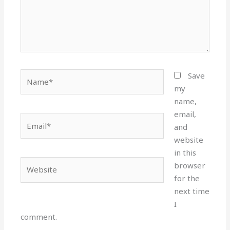
Name*
Save
my
name,
email,
Email*
and
website
in this
Website
browser
for the
next time
I
comment.