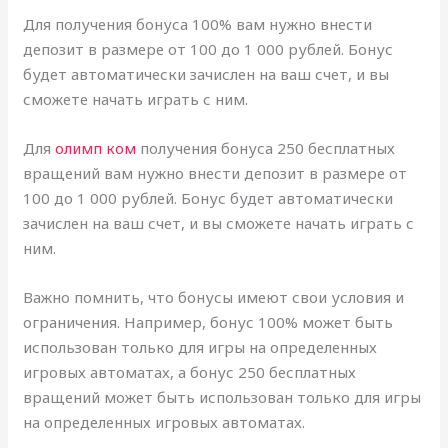
Для получения бонуса 100% вам нужно внести
депозит в размере от 100 до 1 000 рублей. Бонус
будет автоматически зачислен на ваш счет, и вы
сможете начать играть с ним.
Для
олимп ком
получения бонуса 250 бесплатных
вращений вам нужно внести депозит в размере от
100 до 1 000 рублей. Бонус будет автоматически
зачислен на ваш счет, и вы сможете начать играть с
ним.
Важно помнить, что бонусы имеют свои условия и
ограничения. Например, бонус 100% может быть
использован только для игры на определенных
игровых автоматах, а бонус 250 бесплатных
вращений может быть использован только для игры
на определенных игровых автоматах.