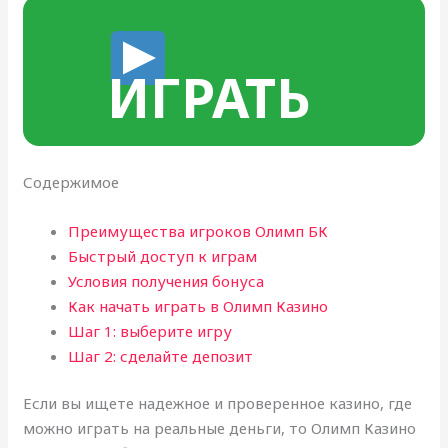
ИГРАТЬ
Содержимое
Преимущества игроков Олимп БК
Быстрый доступ к играм
Условия получения бонуса
Как начать играть в Олимп Казино
Шаг 1: выберите игру
Шаг 2: сделайте депозит
Если вы ищете надежное и проверенное казино, где
можно играть на реальные деньги, то Олимп Казино