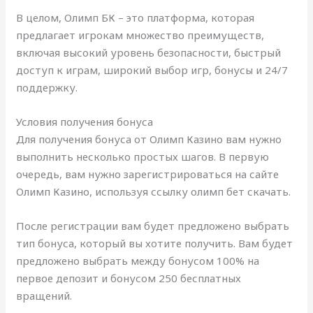
В целом, Олимп БК – это платформа, которая
предлагает игрокам множество преимуществ,
включая высокий уровень безопасности, быстрый
доступ к играм, широкий выбор игр, бонусы и 24/7
поддержку.
Условия получения бонуса
Для получения бонуса от Олимп Казино вам нужно
выполнить несколько простых шагов. В первую
очередь, вам нужно зарегистрироваться на сайте
Олимп Казино, используя ссылку олимп бет скачать.
После регистрации вам будет предложено выбрать
тип бонуса, который вы хотите получить. Вам будет
предложено выбрать между бонусом 100% на
первое депозит и бонусом 250 бесплатных
вращений.