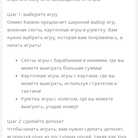
Шаг 1: выберите игру
Олимп Казино предлагает широкий выбор игр,
включая слоты, карточные игры и рулетку. Вам
нужно выбрать игру, которая вам понравилась, и
начать играть!
Слоты: игры с барабанами и линиями, где вы
можете выиграть большие суммы!
Карточные игры: игры с картами, где вы
можете выиграть, используя стратегии и
тактики!
Рулетка: игры с колесом, где вы можете
выиграть, угадав номер!
Шаг 2: сделайте депозит
Чтобы начать играть, вам нужно сделать депозит,
используя одну из доступных опций, таких как Visa,