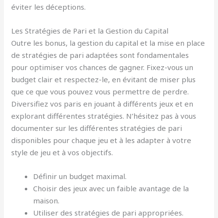
éviter les déceptions.
Les Stratégies de Pari et la Gestion du Capital
Outre les bonus, la gestion du capital et la mise en place
de stratégies de pari adaptées sont fondamentales
pour optimiser vos chances de gagner. Fixez-vous un
budget clair et respectez-le, en évitant de miser plus
que ce que vous pouvez vous permettre de perdre.
Diversifiez vos paris en jouant à différents jeux et en
explorant différentes stratégies. N’hésitez pas à vous
documenter sur les différentes stratégies de pari
disponibles pour chaque jeu et à les adapter à votre
style de jeu et à vos objectifs.
Définir un budget maximal.
Choisir des jeux avec un faible avantage de la
maison.
Utiliser des stratégies de pari appropriées.