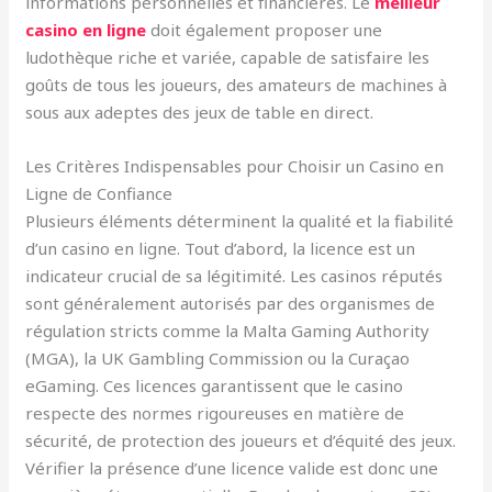
informations personnelles et financières. Le
meilleur
casino en ligne
doit également proposer une
ludothèque riche et variée, capable de satisfaire les
goûts de tous les joueurs, des amateurs de machines à
sous aux adeptes des jeux de table en direct.
Les Critères Indispensables pour Choisir un Casino en
Ligne de Confiance
Plusieurs éléments déterminent la qualité et la fiabilité
d’un casino en ligne. Tout d’abord, la licence est un
indicateur crucial de sa légitimité. Les casinos réputés
sont généralement autorisés par des organismes de
régulation stricts comme la Malta Gaming Authority
(MGA), la UK Gambling Commission ou la Curaçao
eGaming. Ces licences garantissent que le casino
respecte des normes rigoureuses en matière de
sécurité, de protection des joueurs et d’équité des jeux.
Vérifier la présence d’une licence valide est donc une