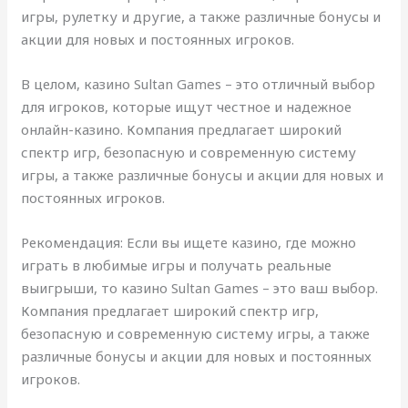
игры, рулетку и другие, а также различные бонусы и
акции для новых и постоянных игроков.
В целом, казино Sultan Games – это отличный выбор
для игроков, которые ищут честное и надежное
онлайн-казино. Компания предлагает широкий
спектр игр, безопасную и современную систему
игры, а также различные бонусы и акции для новых и
постоянных игроков.
Рекомендация: Если вы ищете казино, где можно
играть в любимые игры и получать реальные
выигрыши, то казино Sultan Games – это ваш выбор.
Компания предлагает широкий спектр игр,
безопасную и современную систему игры, а также
различные бонусы и акции для новых и постоянных
игроков.