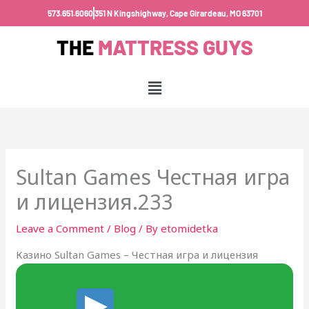
Skip
573.651.6060
351 N Kingshighway, Cape Girardeau, MO 63701
to
THE
MATTRESS GUYS
content
Menu
Sultan Games Честная игра
и лицензия.233
Leave a Comment
/
Blog
/ By
etomidetka
Казино Sultan Games – Честная игра и лицензия