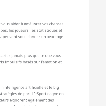
t vous aider à améliorer vos chances
es, les joueurs, les statistiques et
iez peuvent vous donner un avantage
 pariez jamais plus que ce que vous
ris impulsifs basés sur l’émotion et
intelligence artificielle et le big
stratégies de pari. L’eSport gagne en
ateurs explorent également des