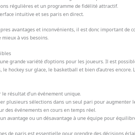
ns régulières et un programme de fidélité attractif.
rface intuitive et ses paris en direct.
res avantages et inconvénients, il est donc important de c
le mieux à vos besoins.
ibles
 une grande variété d’options pour les joueurs. Il est possibl
is, le hockey sur glace, le basketball et bien d’autres encore.
r le résultat d’un événement unique.
er plusieurs sélections dans un seul pari pour augmenter le
sur des événements en cours en temps réel.
un avantage ou un désavantage à une équipe pour équilibrer
es de paris est essentielle pour prendre des décisions écla