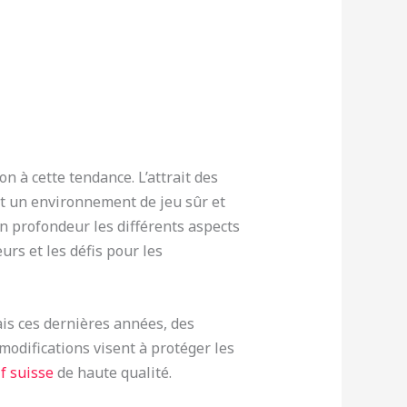
on à cette tendance. L’attrait des
nt un environnement de jeu sûr et
en profondeur les différents aspects
urs et les défis pour les
is ces dernières années, des
odifications visent à protéger les
if suisse
de haute qualité.