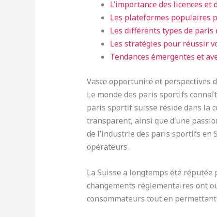
L’importance des licences et 
Les plateformes populaires po
Les différents types de paris
Les stratégies pour réussir vo
Tendances émergentes et aven
Vaste opportunité et perspectives d
Le monde des paris sportifs connaît u
paris sportif suisse réside dans la
transparent, ainsi que d’une passio
de l’industrie des paris sportifs en
opérateurs.
La Suisse a longtemps été réputée 
changements réglementaires ont ouve
consommateurs tout en permettant a