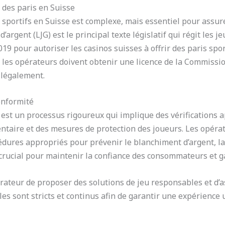
des paris en Suisse
portifs en Suisse est complexe, mais essentiel pour assurer 
’argent (LJG) est le principal texte législatif qui régit les j
2019 pour autoriser les casinos suisses à offrir des paris spor
 les opérateurs doivent obtenir une licence de la Commissi
 légalement.
onformité
J est un processus rigoureux qui implique des vérifications
entaire et des mesures de protection des joueurs. Les opéra
dures appropriés pour prévenir le blanchiment d’argent, la 
crucial pour maintenir la confiance des consommateurs et ga
rateur de proposer des solutions de jeu responsables et d’
les sont stricts et continus afin de garantir une expérience u