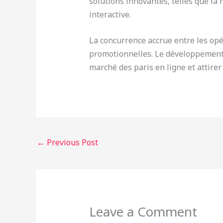
solutions innovantes, telles que la 
interactive.
La concurrence accrue entre les opé
promotionnelles. Le développement 
marché des paris en ligne et attire
←
Previous Post
Leave a Comment