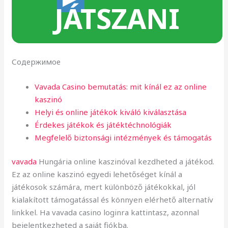
JÁTSZANI
Содержимое
Vavada Casino bemutatás: mit kínál ez az online
kaszinó
Helyi és online játékok kiváló kiválasztása
Érdekes játékok és játéktéchnológiák
Megfelelő biztonsági intézmények és támogatás
vavada
Hungária online kaszinóval kezdheted a játékod.
Ez az online kaszinó egyedi lehetőséget kínál a
játékosok számára, mert különböző játékokkal, jól
kialakított támogatással és könnyen elérhető alternatív
linkkel. Ha vavada casino loginra kattintasz, azonnal
bejelentkezheted a saját fiókba.