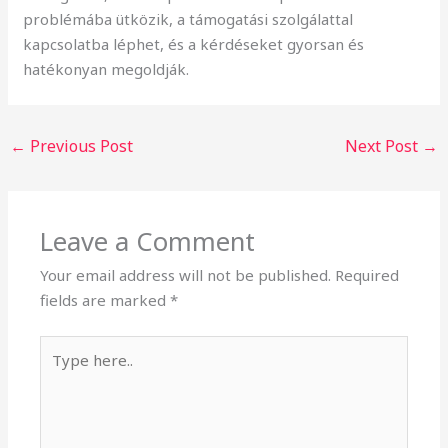
problémába ütközik, a támogatási szolgálattal
kapcsolatba léphet, és a kérdéseket gyorsan és
hatékonyan megoldják.
←
Previous Post
Next Post
→
Leave a Comment
Your email address will not be published.
Required
fields are marked
*
Type
here..