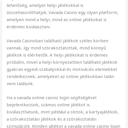
lehetőség, amelyet helyi játékokkal is
összehasonlíthatjuk. Vavada Casino egy olyan platform,
amelyen mind a helyi, mind az online játékokat is
érdemes kiválasztani.
Vavada Casinoban található játékok széles körben
vannak, így mind szórakoztatottak, mind könnyű
játékok is elérhetők. A helyi játékokat is érdemes
próbálni, mivel a helyi környezetben található játékok
gyakran egyedi szabályokkal és motivációs elemekkel
rendelkeznek, amelyeket az online játékokban talán
nem találunk.
Ha a vavada online casino login segítségével
bejelentkezünk, számos online játékot is
kiválaszthatunk, mint például a slotok, a kartyajátékok,
a szórakoztatási játékok és a szórakoztatási
szimulációk. Minden játékot a vavada online casino login