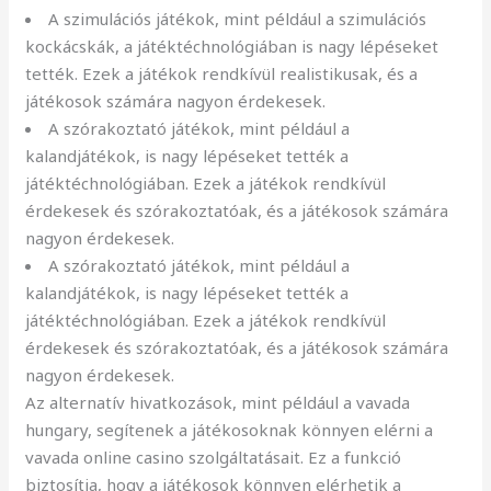
A szimulációs játékok, mint például a szimulációs
kockácskák, a játéktéchnológiában is nagy lépéseket
tették. Ezek a játékok rendkívül realistikusak, és a
játékosok számára nagyon érdekesek.
A szórakoztató játékok, mint például a
kalandjátékok, is nagy lépéseket tették a
játéktéchnológiában. Ezek a játékok rendkívül
érdekesek és szórakoztatóak, és a játékosok számára
nagyon érdekesek.
A szórakoztató játékok, mint például a
kalandjátékok, is nagy lépéseket tették a
játéktéchnológiában. Ezek a játékok rendkívül
érdekesek és szórakoztatóak, és a játékosok számára
nagyon érdekesek.
Az alternatív hivatkozások, mint például a vavada
hungary, segítenek a játékosoknak könnyen elérni a
vavada online casino szolgáltatásait. Ez a funkció
biztosítja, hogy a játékosok könnyen elérhetik a