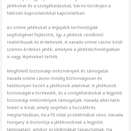
játékokat és a szolgáltatásokat, bármi történjen a
hálózati kapcsolatokkal kapcsolatban.
Az online játékokat a legújabb technológiák
segítségével fejlesztik, így a játékok rendkívül
realistikusak és érdekesek. A vavada online casino kínál
számos érdekes játék, amelyek a játéktéchnológiában
is nagy lépéseket tették.
Megfelelő biztonsági intézmények és támogatás
Vavada online casino mindig biztonságosan és
hatékonyan kezeli a játékosok adatokat. A játékosok
biztonságára törekedik, és a szolgáltatásokat a legjobb
biztonsági intézmények támogatják. Vavada alternatív
linket is kínál, amely segíthet a hozzáférés
megtartásában, ha a fő oldal problémákat okoz. Vavada
Hungary is biztosítja a játékosoknak a legjobb
támogatást, amikor problémákat tapasztalnak. Ha