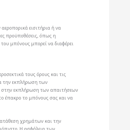
ν αεροπορικά εισιτήρια ή να
νες προϋποθέσεις, όπως η
 του μπόνους μπορεί να διαφέρει
προσεκτικά τους όρους και τις
ια την εκπλήρωση των
υν στην εκπλήρωση των απαιτήσεων
ο έπακρο το μπόνους σας και να
 κατάθεση χρημάτων και την
ξιόπιστο. Η ασφάλεια των