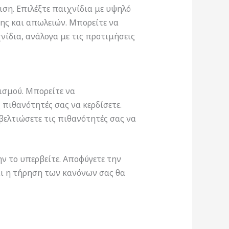
ιση. Επιλέξτε παιχνίδια με υψηλό
ης και απωλειών. Μπορείτε να
νίδια, ανάλογα με τις προτιμήσεις
ισμού. Μπορείτε να
 πιθανότητές σας να κερδίσετε.
βελτιώσετε τις πιθανότητές σας να
ην το υπερβείτε. Αποφύγετε την
ι η τήρηση των κανόνων σας θα