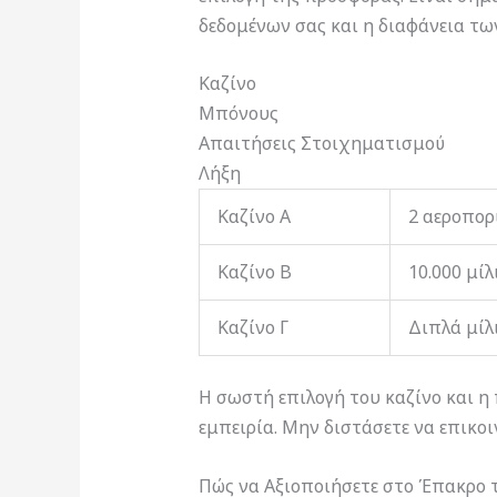
δεδομένων σας και η διαφάνεια τ
Καζίνο
Μπόνους
Απαιτήσεις Στοιχηματισμού
Λήξη
Καζίνο Α
2 αεροπορ
Καζίνο Β
10.000 μίλ
Καζίνο Γ
Διπλά μίλι
Η σωστή επιλογή του καζίνο και η
εμπειρία. Μην διστάσετε να επικο
Πώς να Αξιοποιήσετε στο Έπακρο τ