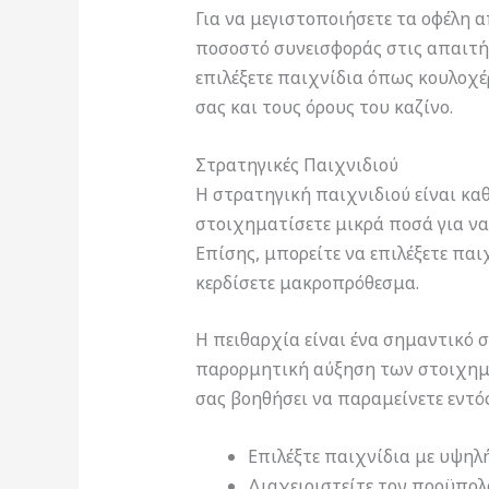
Για να μεγιστοποιήσετε τα οφέλη α
ποσοστό συνεισφοράς στις απαιτήσ
επιλέξετε παιχνίδια όπως κουλοχέρ
σας και τους όρους του καζίνο.
Στρατηγικές Παιχνιδιού
Η στρατηγική παιχνιδιού είναι κ
στοιχηματίσετε μικρά ποσά για να 
Επίσης, μπορείτε να επιλέξετε παι
κερδίσετε μακροπρόθεσμα.
Η πειθαρχία είναι ένα σημαντικό σ
παρορμητική αύξηση των στοιχημά
σας βοηθήσει να παραμείνετε εντό
Επιλέξτε παιχνίδια με υψηλή
Διαχειριστείτε τον προϋπολ