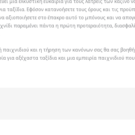
ύει μια ελκυστική ευκαιρία για τους λάτρεις των καζίνο 
για ταξίδια. Εφόσον κατανοήσετε τους όρους και τις προϋ
να αξιοποιήσετε στο έπακρο αυτό το μπόνους και να απογε
χνίδι παραμένει πάντα η πρώτη προτεραιότητα, διασφαλί
.
ή παιχνιδιού και η τήρηση των κανόνων σας θα σας βοηθή
α για αξέχαστα ταξίδια και μια εμπειρία παιχνιδιού που 