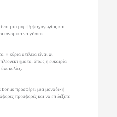
 είναι μια μορφή ψυχαγωγίας και
οικονομικά να χάσετε.
. Η κύρια ατέλεια είναι οι
α πλεονεκτήματα, όπως η ευκαιρία
 δυσκολίες.
es bonus προσφέρει μια μοναδική
ιάφορες προσφορές και να επιλέξετε