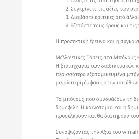
Ελέγξτε τις απαιτήσεις στο
Συγκρίνετε τις αξίες των αε
Διαβάστε κριτικές από άλλο
Εξετάστε τους όρους και τις
Η προσεκτική έρευνα και η σύγκρ
Μελλοντικές Τάσεις στα Μπόνους 
Η βιομηχανία των διαδικτυακών καζ
περισσότερα εξατομικευμένα μπόνο
μεγαλύτερη έμφαση στην υπεύθυνη 
Τα μπόνους που συνδυάζουν τη δια
δημοφιλή. Η καινοτομία και η δη
προσελκύουν και θα διατηρούν του
Συνοψίζοντας την Αξία του win air