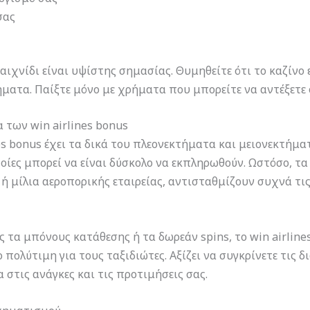
σας
ιχνίδι είναι υψίστης σημασίας. Θυμηθείτε ότι το καζίνο
ήματα. Παίξτε μόνο με χρήματα που μπορείτε να αντέξετε 
των win airlines bonus
s bonus έχει τα δικά του πλεονεκτήματα και μειονεκτήματα
οίες μπορεί να είναι δύσκολο να εκπληρωθούν. Ωστόσο, τ
 ή μίλια αεροπορικής εταιρείας, αντισταθμίζουν συχνά τις
ς τα μπόνους κατάθεσης ή τα δωρεάν spins, το win airlin
 πολύτιμη για τους ταξιδιώτες. Αξίζει να συγκρίνετε τις δ
 στις ανάγκες και τις προτιμήσεις σας.