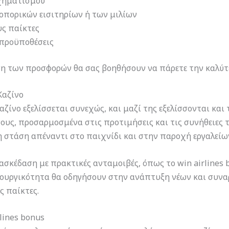
ιχηματισμού
ροπορικών εισιτηρίων ή των μιλίων
υς παίκτες
 προϋποθέσεις
ιση των προσφορών θα σας βοηθήσουν να πάρετε την καλύ
Καζίνο
ίνο εξελίσσεται συνεχώς, και μαζί της εξελίσσονται και
υς, προσαρμοσμένα στις προτιμήσεις και τις συνήθειες τ
στάση απέναντι στο παιχνίδι και στην παροχή εργαλείων
σκέδαση με πρακτικές ανταμοιβές, όπως το win airlines b
μιουργικότητα θα οδηγήσουν στην ανάπτυξη νέων και συ
ς παίκτες.
lines bonus