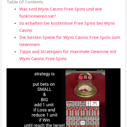
Table Of Contents
Was sind Wyns Casino Free Spins und wie
funktionieren sie?
So erhalten Sie kostenlose Free Spins bei Wyns
Casino
Die besten Spiele für Wyns Casino Free Spins zum
Gewinnen
Tipps und Strategien für maximale Gewinne mit
Wyns Casino Free Spins