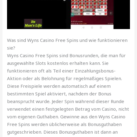
Was sind Wyns Casino Free Spins und wie funktionieren
sie?
Wyns Casino Free Spins sind Bonusrunden, die man für
ausgewählte Slots kostenlos erhalten kann. Sie
funktionieren oft als Teil einer Einzahlungsbonus-
Aktion oder als Belohnung für regelmäßiges Spielen.
Diese Freispiele werden automatisch auf einem
bestimmten Spiel aktiviert, nachdem der Bonus
beansprucht wurde. Jeder Spin während dieser Runde
verwendet einen festgelegten Betrag vom Casino, nicht
vom eigenen Guthaben. Gewinne aus den Wyns Casino
Free Spins werden üblicherweise als Bonusguthaben
gutgeschrieben. Dieses Bonusguthaben ist dann an