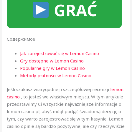
GRAĆ
Содержимое
Jak zarejestrować się w Lemon Casino
Gry dostępne w Lemon Casino
Popularne gry w Lemon Casino
Metody płatności w Lemon Casino
Jeśli szukasz wiarygodnej i szczegółowej recenzji
lemon
casino
, to jesteś we właściwym miejscu. W tym artykule
przedstawimy Ci wszystkie najważniejsze informacje o
lemon casino pl, abyś mógł podjąć świadomą decyzję o
tym, czy warto zarejestrować się w tym kasynie. Lemon
casino opinie są bardzo pozytywne, ale czy rzeczywiście