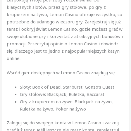
klasycznych slotów, przez gry stołowe, po gry z
krupierem na żywo, Lemon Casino oferuje wszystko, co
potrzebne do udanego wieczoru gry. Zarejestruj się już
teraz i odkryj świat Lemon Casino, gdzie możesz grać w
swoje ulubione gry i korzystać z atrakcyjnych bonusów i
promocji. Przeczytaj opinie o Lemon Casino i dowiedz
się, dlaczego jest to jedno z najpopularniejszych kasyn
online.
Wśród gier dostępnych w Lemon Casino znajdują się:
Sloty: Book of Dead, Starburst, Gonzo’s Quest
Gry stołowe: Blackjack, Ruletka, Baccarat
Gry z krupierem na żywo: Blackjack na żywo,
Ruletka na żywo, Poker na żywo
Zaloguj się do swojego konta w Lemon Casino i zacznij
grać już teraz. Jeśli jeszcze nie masz konta, zarejestruj