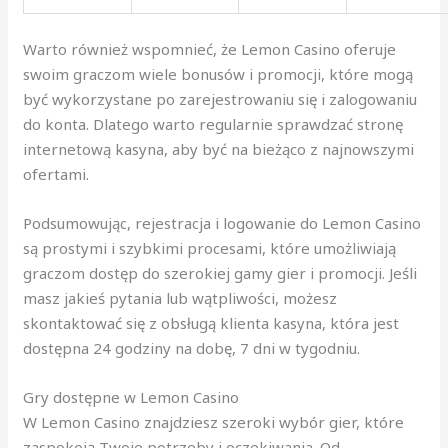
Warto również wspomnieć, że Lemon Casino oferuje
swoim graczom wiele bonusów i promocji, które mogą
być wykorzystane po zarejestrowaniu się i zalogowaniu
do konta. Dlatego warto regularnie sprawdzać stronę
internetową kasyna, aby być na bieżąco z najnowszymi
ofertami.
Podsumowując, rejestracja i logowanie do Lemon Casino
są prostymi i szybkimi procesami, które umożliwiają
graczom dostęp do szerokiej gamy gier i promocji. Jeśli
masz jakieś pytania lub wątpliwości, możesz
skontaktować się z obsługą klienta kasyna, która jest
dostępna 24 godziny na dobę, 7 dni w tygodniu.
Gry dostępne w Lemon Casino
W Lemon Casino znajdziesz szeroki wybór gier, które
zaspokoją Twoje potrzeby i oczekiwania. Od