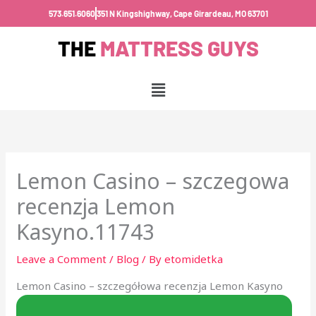
Skip
573.651.6060
351 N Kingshighway, Cape Girardeau, MO 63701
to
THE
MATTRESS GUYS
content
Menu
Lemon Casino – szczegowa
recenzja Lemon
Kasyno.11743
Leave a Comment
/
Blog
/ By
etomidetka
Lemon Casino – szczegółowa recenzja Lemon Kasyno