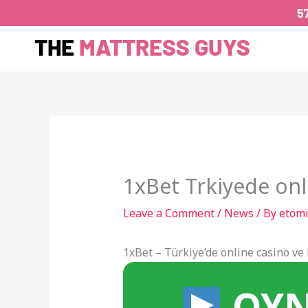
Skip
5
to
THE
MATTRESS GUYS
content
1xBet Trkiyede onl
Leave a Comment
/
News
/ By
etom
1xBet – Türkiye’de online casino ve
OY