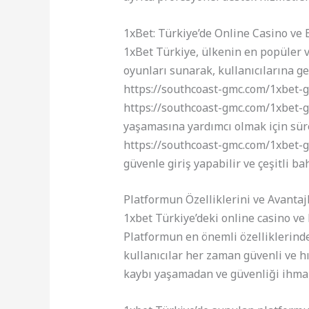
1xBet: Türkiye’de Online Casino ve
1xBet Türkiye, ülkenin en popüler ve
oyunları sunarak, kullanıcılarına g
https://southcoast-gmc.com/1xbet-gi
https://southcoast-gmc.com/1xbet-gir
yaşamasına yardımcı olmak için süre
https://southcoast-gmc.com/1xbet-gi
güvenle giriş yapabilir ve çeşitli ba
Platformun Özelliklerini ve Avantaj
1xbet Türkiye’deki online casino ve 
Platformun en önemli özelliklerinden
kullanıcılar her zaman güvenli ve hı
kaybı yaşamadan ve güvenliği ihmal