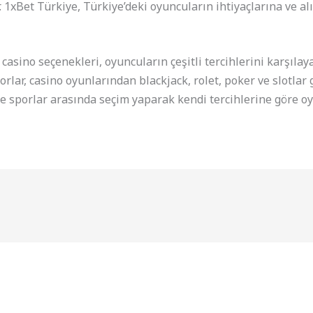
 1xBet Türkiye, Türkiye’deki oyuncuların ihtiyaçlarına ve a
casino seçenekleri, oyuncuların çeşitli tercihlerini karşılaya
porlar, casino oyunlarından blackjack, rolet, poker ve slotlar
e sporlar arasında seçim yaparak kendi tercihlerine göre oy