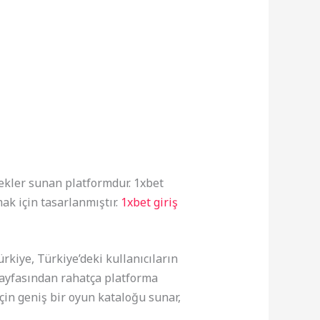
nekler sunan platformdur. 1xbet
ak için tasarlanmıştır.
1xbet giriş
rkiye, Türkiye’deki kullanıcıların
sayfasından rahatça platforma
için geniş bir oyun kataloğu sunar,