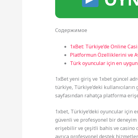
Содержимое
1xBet: Türkiye’de Online Cas
Platformun Özelliklerini ve 
Türk oyuncular için en uygun
1xBet yeni giriş ve 1xbet güncel ad
türkiye, Türkiye’deki kullanıcıları
sayfasından rahatça platforma erişeb
1xbet, Türkiye’deki oyuncular için e
güvenli ve profesyonel bir deneyim 
erişebilir ve çeşitli bahis ve casin
ayrıca profesyonel destek hizmetleri