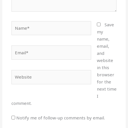
Name*
Save
my
name,
email,
Email*
and
website
in this
Website
browser
for the
next time
I
comment.
Notify me of follow-up comments by email.