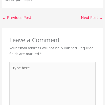
←
Previous Post
Next Post
→
Leave a Comment
Your email address will not be published.
Required
fields are marked
*
Type
here..