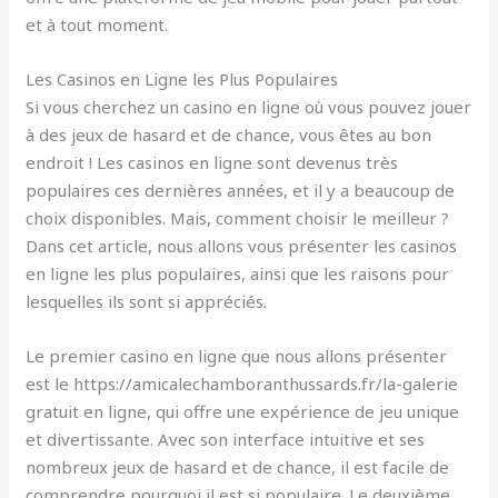
et à tout moment.
Les Casinos en Ligne les Plus Populaires
Si vous cherchez un casino en ligne où vous pouvez jouer
à des jeux de hasard et de chance, vous êtes au bon
endroit ! Les casinos en ligne sont devenus très
populaires ces dernières années, et il y a beaucoup de
choix disponibles. Mais, comment choisir le meilleur ?
Dans cet article, nous allons vous présenter les casinos
en ligne les plus populaires, ainsi que les raisons pour
lesquelles ils sont si appréciés.
Le premier casino en ligne que nous allons présenter
est le https://amicalechamboranthussards.fr/la-galerie
gratuit en ligne, qui offre une expérience de jeu unique
et divertissante. Avec son interface intuitive et ses
nombreux jeux de hasard et de chance, il est facile de
comprendre pourquoi il est si populaire. Le deuxième