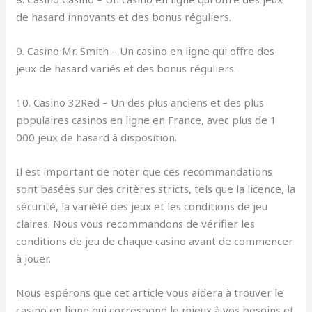
de hasard innovants et des bonus réguliers.
9. Casino Mr. Smith – Un casino en ligne qui offre des
jeux de hasard variés et des bonus réguliers.
10. Casino 32Red – Un des plus anciens et des plus
populaires casinos en ligne en France, avec plus de 1
000 jeux de hasard à disposition.
Il est important de noter que ces recommandations
sont basées sur des critères stricts, tels que la licence, la
sécurité, la variété des jeux et les conditions de jeu
claires. Nous vous recommandons de vérifier les
conditions de jeu de chaque casino avant de commencer
à jouer.
Nous espérons que cet article vous aidera à trouver le
casino en ligne qui correspond le mieux à vos besoins et