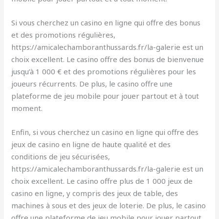
Si vous cherchez un casino en ligne qui offre des bonus
et des promotions régulières,
https://amicalechamboranthussards.fr/la-galerie est un
choix excellent. Le casino offre des bonus de bienvenue
jusqu’à 1 000 € et des promotions régulières pour les
joueurs récurrents. De plus, le casino offre une
plateforme de jeu mobile pour jouer partout et à tout
moment.
Enfin, si vous cherchez un casino en ligne qui offre des
jeux de casino en ligne de haute qualité et des
conditions de jeu sécurisées,
https://amicalechamboranthussards.fr/la-galerie est un
choix excellent. Le casino offre plus de 1 000 jeux de
casino en ligne, y compris des jeux de table, des
machines à sous et des jeux de loterie. De plus, le casino
offre une plateforme de jeu mobile pour jouer partout