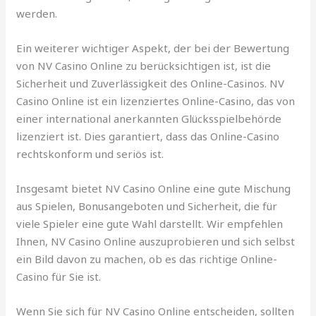
werden.
Ein weiterer wichtiger Aspekt, der bei der Bewertung
von NV Casino Online zu berücksichtigen ist, ist die
Sicherheit und Zuverlässigkeit des Online-Casinos. NV
Casino Online ist ein lizenziertes Online-Casino, das von
einer international anerkannten Glücksspielbehörde
lizenziert ist. Dies garantiert, dass das Online-Casino
rechtskonform und seriös ist.
Insgesamt bietet NV Casino Online eine gute Mischung
aus Spielen, Bonusangeboten und Sicherheit, die für
viele Spieler eine gute Wahl darstellt. Wir empfehlen
Ihnen, NV Casino Online auszuprobieren und sich selbst
ein Bild davon zu machen, ob es das richtige Online-
Casino für Sie ist.
Wenn Sie sich für NV Casino Online entscheiden, sollten