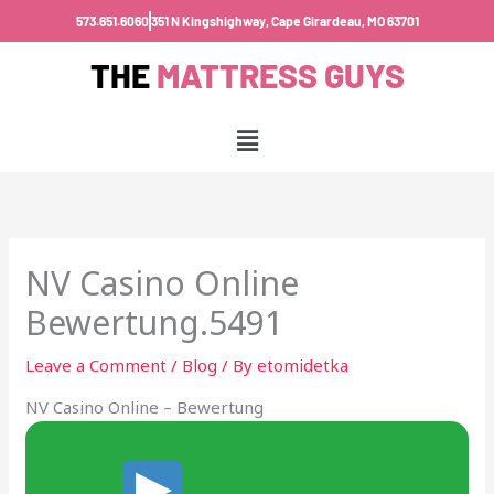
Skip
573.651.6060
351 N Kingshighway, Cape Girardeau, MO 63701
to
THE
MATTRESS GUYS
content
Menu
NV Casino Online
Bewertung.5491
Leave a Comment
/
Blog
/ By
etomidetka
NV Casino Online – Bewertung