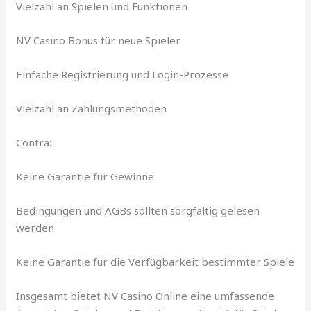
Vielzahl an Spielen und Funktionen
NV Casino Bonus für neue Spieler
Einfache Registrierung und Login-Prozesse
Vielzahl an Zahlungsmethoden
Contra:
Keine Garantie für Gewinne
Bedingungen und AGBs sollten sorgfältig gelesen
werden
Keine Garantie für die Verfügbarkeit bestimmter Spiele
Insgesamt bietet NV Casino Online eine umfassende