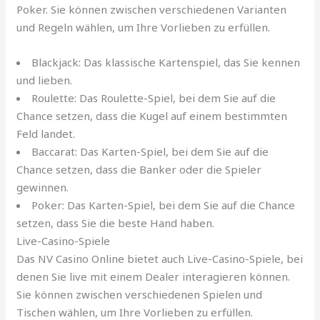
Poker. Sie können zwischen verschiedenen Varianten
und Regeln wählen, um Ihre Vorlieben zu erfüllen.
Blackjack: Das klassische Kartenspiel, das Sie kennen
und lieben.
Roulette: Das Roulette-Spiel, bei dem Sie auf die
Chance setzen, dass die Kugel auf einem bestimmten
Feld landet.
Baccarat: Das Karten-Spiel, bei dem Sie auf die
Chance setzen, dass die Banker oder die Spieler
gewinnen.
Poker: Das Karten-Spiel, bei dem Sie auf die Chance
setzen, dass Sie die beste Hand haben.
Live-Casino-Spiele
Das NV Casino Online bietet auch Live-Casino-Spiele, bei
denen Sie live mit einem Dealer interagieren können.
Sie können zwischen verschiedenen Spielen und
Tischen wählen, um Ihre Vorlieben zu erfüllen.