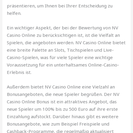
präsentieren, um Ihnen bei Ihrer Entscheidung zu
helfen.
Ein wichtiger Aspekt, der bei der Bewertung von NV
Casino Online zu berücksichtigen ist, ist die Vielfalt an
Spielen, die angeboten werden. NV Casino Online bietet
eine breite Palette an Slots, Tischspielen und Live-
Casino-Spielen, was für viele Spieler eine wichtige
Voraussetzung für ein unterhaltsames Online-Casino-
Erlebnis ist.
Außerdem bietet NV Casino Online eine Vielzahl an
Bonusangeboten, die neue Spieler begrüßen. Der NV
Casino Online Bonus ist ein attraktives Angebot, das
neue Spieler um 100% bis zu 500 Euro auf ihre erste
Einzahlung aufstockt. Darüber hinaus gibt es weitere
Bonusangebote, wie zum Beispiel Freispiele und
Cashback-Programme, die regelmäßig aktualisiert