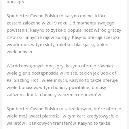
opcji gry.
Spinbetter Casino Polska to kasyno online, które
zostało założone w 2019 roku. Od momentu swojego
powstania, kasyno to zyskało popularność wśród graczy
z Polski i innych krajów Europy. Kasyno oferuje szeroki
wybór gier, w tym sloty, ruletke, blackjacki, poker i
wiele innych.
Wśród dostępnych opcji gry, kasyno oferuje również
wiele gier z dostępnością w Polsce, takich jak Book of
Ra, Sizzling Hot i wiele innych. Kasyno to także oferuje
wiele bonusów, w tym bonusy powitalne, bonusy
załóżenia konta i bonusy załóżenia depozytów.
Spinbetter Casino Polska to także kasyno, które oferuje
wiele możliwości płatności, w tym kart kredytowych, e-
walletów i bankowych transferów. Kasyno to także