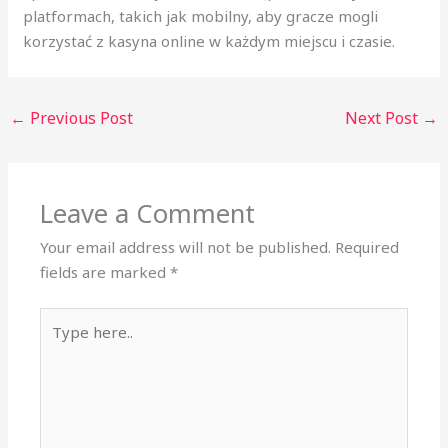
platformach, takich jak mobilny, aby gracze mogli
korzystać z kasyna online w każdym miejscu i czasie.
←
Previous Post
Next Post
→
Leave a Comment
Your email address will not be published.
Required
fields are marked
*
Type
here..